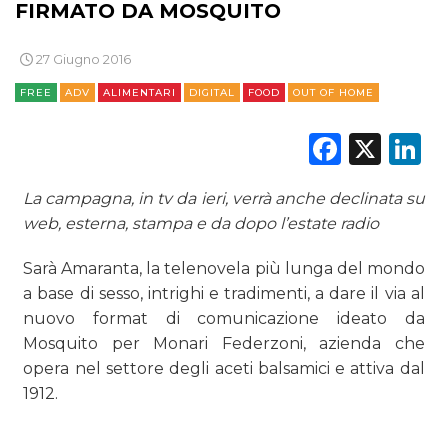
FIRMATO DA MOSQUITO
27 Giugno 2016
FREE
ADV
ALIMENTARI
DIGITAL
FOOD
OUT OF HOME
Faceb
X
L
La campagna, in tv da ieri, verrà anche declinata su
web, esterna, stampa e da dopo l’estate radio
Sarà Amaranta, la telenovela più lunga del mondo
a base di sesso, intrighi e tradimenti, a dare il via al
nuovo format di comunicazione ideato da
Mosquito per Monari Federzoni, azienda che
opera nel settore degli aceti balsamici e attiva dal
1912.