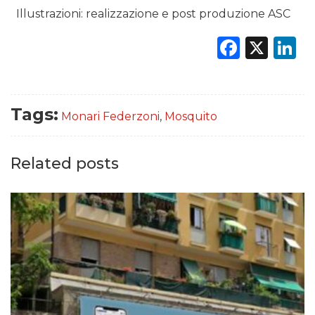
Illustrazioni: realizzazione e post produzione ASC
Faceb
X
L
Tags:
Monari Federzoni
,
Mosquito
Related posts