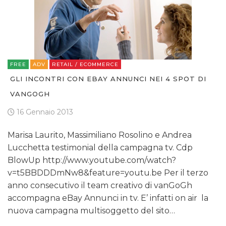
FREE
ADV
RETAIL / ECOMMERCE
GLI INCONTRI CON EBAY ANNUNCI NEI 4 SPOT DI
VANGOGH
16 Gennaio 2013
Marisa Laurito, Massimiliano Rosolino e Andrea
Lucchetta testimonial della campagna tv. Cdp
BlowUp http://www.youtube.com/watch?
v=t5BBDDDmNw8&feature=youtu.be Per il terzo
anno consecutivo il team creativo di vanGoGh
accompagna eBay Annunci in tv. E’ infatti on air la
nuova campagna multisoggetto del sito…