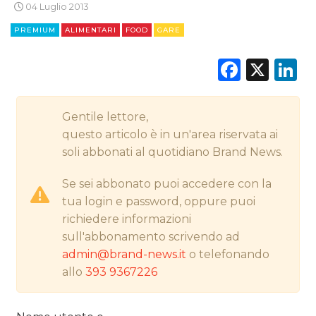
04 Luglio 2013
PREMIUM
ALIMENTARI
FOOD
GARE
Faceb
X
L
CINEMA
DIGITALE
Gentile lettore,
questo articolo è in un'area riservata ai
EDITORIA
soli abbonati al quotidiano Brand News.
ESTERNA
Se sei abbonato puoi accedere con la
tua login e password, oppure puoi
RADIO / AUDIO
richiedere informazioni
TV
sull'abbonamento scrivendo ad
admin@brand-news.it
o telefonando
allo
393 9367226