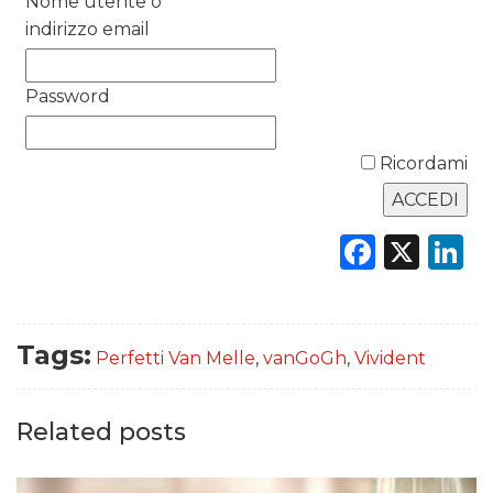
Nome utente o
indirizzo email
DATI
RICERCHE
Password
PREVISIONI/SCENARI
Ricordami
NORMATIVE
Faceb
X
L
TREND
CASE HISTORY
OPINIONI
Tags:
Perfetti Van Melle
,
vanGoGh
,
Vivident
Related posts