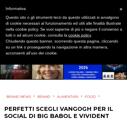
SPONSOR
×
Informativa
Questo sito o gli strumenti terzi da questo utilizzati si avvalgono
DESIGN
di cookie necessari al funzionamento ed utili alle finalità illustrate
nella cookie policy. Se vuoi saperne di più o negare il consenso a
EVENTI
tutti o ad alcuni cookie, consulta la
cookie policy
.
Chiudendo questo banner, scorrendo questa pagina, cliccando
MOBILE
su un link o proseguendo la navigazione in altra maniera,
acconsenti all’uso dei cookie.
PROMOZIONI
PRODOTTI
>
>
>
>
BRAND NEWS
BRAND
ALIMENTARI
FOOD
PUNTI VENDITA
PERFETTI SCEGLI VANGOGH PER IL
CSR
SOCIAL DI BIG BABOL E VIVIDENT
STRATEGIE