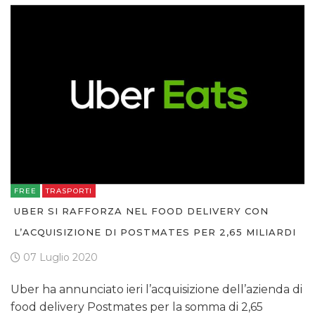
FREE
TRASPORTI
UBER SI RAFFORZA NEL FOOD DELIVERY CON
L’ACQUISIZIONE DI POSTMATES PER 2,65 MILIARDI
07 Luglio 2020
Uber ha annunciato ieri l’acquisizione dell’azienda di
food delivery Postmates per la somma di 2,65