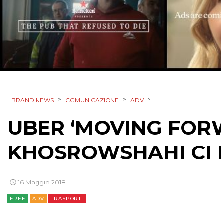
>
>
>
BRAND NEWS
COMUNICAZIONE
ADV
UBER ‘MOVING FORW
KHOSROWSHAHI CI 
16 Maggio 2018
FREE
ADV
TRASPORTI