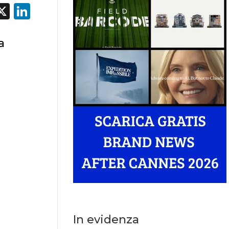
acebook
X
LinkedIn
a
In evidenza