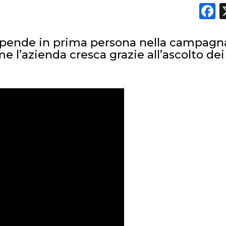
F
 spende in prima persona nella campagn
DATI
 l’azienda cresca grazie all’ascolto dei
RICERCHE
PREVISIONI/SCENARI
NORMATIVE
TREND
CASE HISTORY
OPINIONI