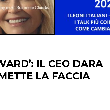
STRATEGIE
CINEMA
DIGITALE
EDITORIA
ARD’: IL CEO DARA
ESTERNA
METTE LA FACCIA
RADIO / AUDIO
TV