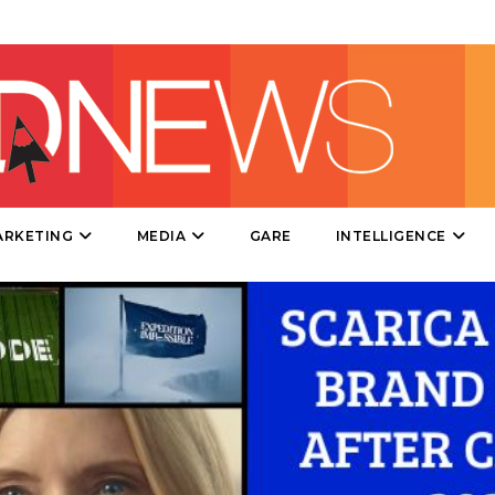
DIRECT
SPONSOR
DESIGN
EVENTI
MOBILE
ARKETING
MEDIA
GARE
INTELLIGENCE
PROMOZIONI
PRODOTTI
PUNTI VENDITA
CSR