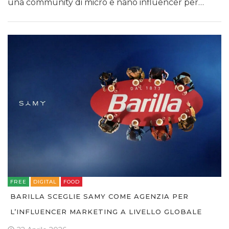
una community di micro e nano influencer per…
OPINIONI
FREE
DIGITAL
FOOD
BARILLA SCEGLIE SAMY COME AGENZIA PER
L’INFLUENCER MARKETING A LIVELLO GLOBALE