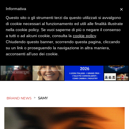
×
Informativa
PUNTI VENDITA
Questo sito o gli strumenti terzi da questo utilizzati si avvalgono
di cookie necessari al funzionamento ed utili alle finalità illustrate
CSR
nella cookie policy. Se vuoi saperne di più o negare il consenso
a tutti o ad alcuni cookie, consulta la
cookie policy
.
STRATEGIE
Chiudendo questo banner, scorrendo questa pagina, cliccando
su un link o proseguendo la navigazione in altra maniera,
acconsenti all’uso dei cookie.
CINEMA
DIGITALE
EDITORIA
>
BRAND NEWS
SAMY
ESTERNA
RADIO / AUDIO