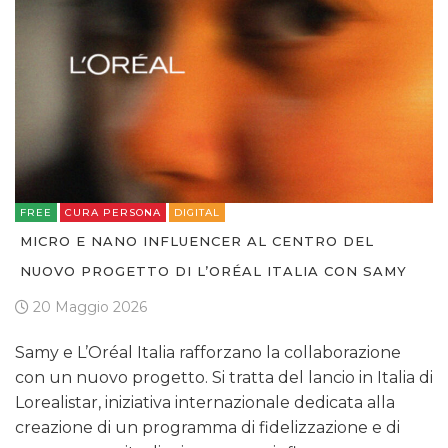
TV
DATI
FREE
CURA PERSONA
DIGITAL
RICERCHE
MICRO E NANO INFLUENCER AL CENTRO DEL
PREVISIONI/SCENARI
NUOVO PROGETTO DI L’ORÉAL ITALIA CON SAMY
20 Maggio 2026
NORMATIVE
Samy e L’Oréal Italia rafforzano la collaborazione
TREND
con un nuovo progetto. Si tratta del lancio in Italia di
Lorealistar, iniziativa internazionale dedicata alla
CASE HISTORY
creazione di un programma di fidelizzazione e di