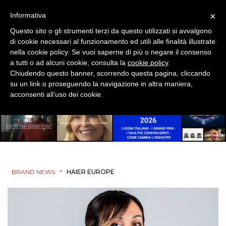
×
Informativa
ESTERNA
Questo sito o gli strumenti terzi da questo utilizzati si avvalgono
di cookie necessari al funzionamento ed utili alle finalità illustrate
RADIO / AUDIO
nella cookie policy. Se vuoi saperne di più o negare il consenso
a tutti o ad alcuni cookie, consulta la
cookie policy
.
TV
Chiudendo questo banner, scorrendo questa pagina, cliccando
su un link o proseguendo la navigazione in altra maniera,
acconsenti all’uso dei cookie.
DATI
RICERCHE
>
BRAND NEWS
HAIER EUROPE
PREVISIONI/SCENARI
NORMATIVE