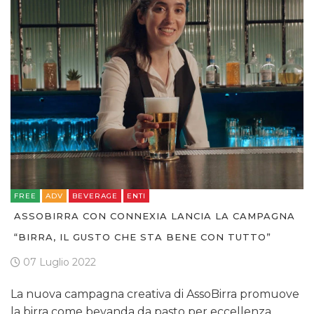
FREE
ADV
BEVERAGE
ENTI
ASSOBIRRA CON CONNEXIA LANCIA LA CAMPAGNA
“BIRRA, IL GUSTO CHE STA BENE CON TUTTO”
07 Luglio 2022
La nuova campagna creativa di AssoBirra promuove
la birra come bevanda da pasto per eccellenza