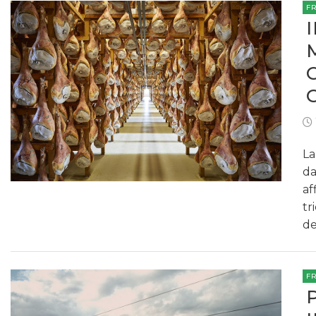
F
La
da
af
tr
de
F