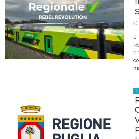
E’
Re
pi
co
ma
P