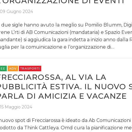
L’ORGANIZZAZIONE DI EVENTI
09 Giugno 2024
 due sigle hanno avuto la meglio su Pomilio Blumm, Digi
rene L’rti di AB Comunicazioni (mandataria) e Spazio Even
andante) si aggiudica la gara indetta a inizio anno dalla
glia per la comuinicazione e l’organizzazione di…
REE
ADV
TRASPORTI
FRECCIAROSSA, AL VIA LA
PUBBLICITÀ ESTIVA. IL NUOVO
PARLA DI AMICIZIA E VACANZE
15 Maggio 2024
 nuovo spot di Frecciarossa è ideato da Ab Comunicazioni
odotto da Think Cattleya. Omd cura la pianificazione m