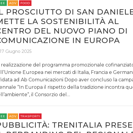
REE
ADV
FOOD
IL PROSCIUTTO DI SAN DANIEL
METTE LA SOSTENIBILITÀ AL
CENTRO DEL NUOVO PIANO DI
COMUNICAZIONE IN EUROPA
17 Giugno 2025
 realizzazione del programma promozionale cofinanziat
ll’Unione Europea nei mercati di Italia, Francia e Germani
fidata ad Ab Comunicazioni Dopo aver concluso la cam
iennale “In Europa il rispetto della tradizione incontra qu
ll’ambiente”, il Consorzio del…
REE
ADV
TRASPORTI
PUBBLICITÀ: TRENITALIA PRES