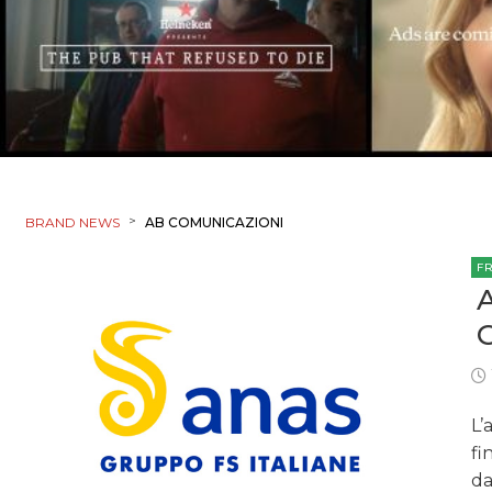
>
BRAND NEWS
AB COMUNICAZIONI
F
L’
fi
da