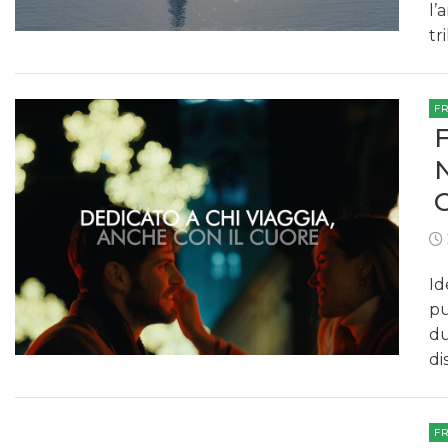
l’
tr
F
Id
pu
du
di
F