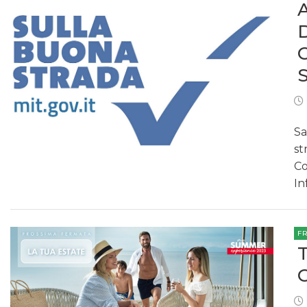
Sa
st
Co
In
F