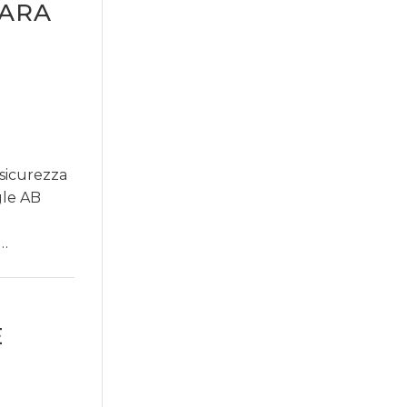
GARA
sicurezza
gle AB
o…
E