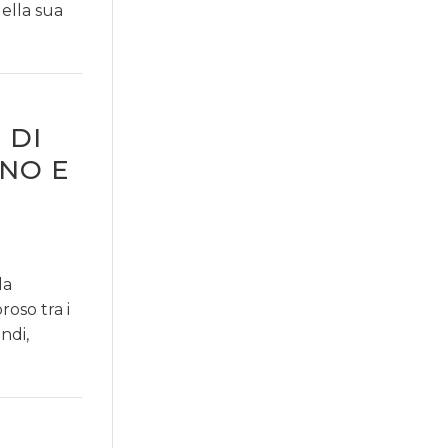
della sua
 DI
NO E
la
oso tra i
ndi,