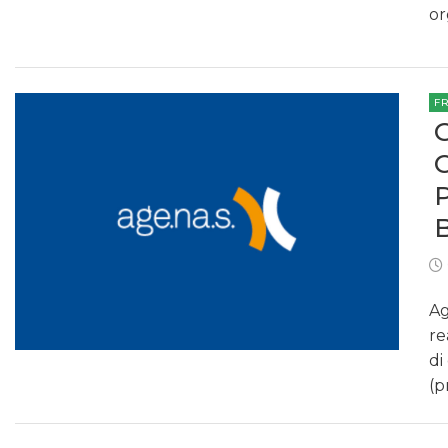
or
F
Ag
re
di
(p