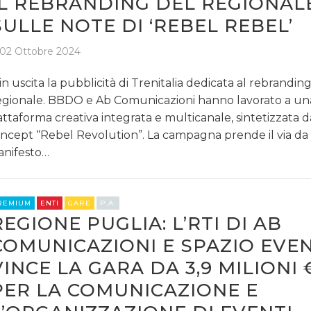
IL REBRANDING DEL REGIONAL
SULLE NOTE DI ‘REBEL REBEL’
02 Ottobre 2024
 in uscita la pubblicità di Trenitalia dedicata al rebrandin
gionale. BBDO e Ab Comunicazioni hanno lavorato a un
attaforma creativa integrata e multicanale, sintetizzata d
ncept “Rebel Revolution”. La campagna prende il via da
nifesto…
REMIUM
ENTI
GARE
P.A.
REGIONE PUGLIA: L’RTI DI AB
COMUNICAZIONI E SPAZIO EVEN
VINCE LA GARA DA 3,9 MILIONI 
PER LA COMUNICAZIONE E