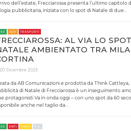
arrivo dell’estate, Frecciarossa presenta l’ultimo capitolo 
ilogia pubblicitaria, iniziata con lo spot di Natale di due…
REE
ADV
TRASPORTI
FRECCIAROSSA: AL VIA LO SPOT
NATALE AMBIENTATO TRA MILA
CORTINA
20 Dicembre 2023
eata da AB Comunicazioni e prodotta da Think Cattleya, 
bblicità di Natale di Frecciarossa è un inseguimento amor
e protagonisti Va in onda oggi – con uno spot da 60 seco
sponibile anche nel taglio da…
REE
ENTI
GARE
P.A.