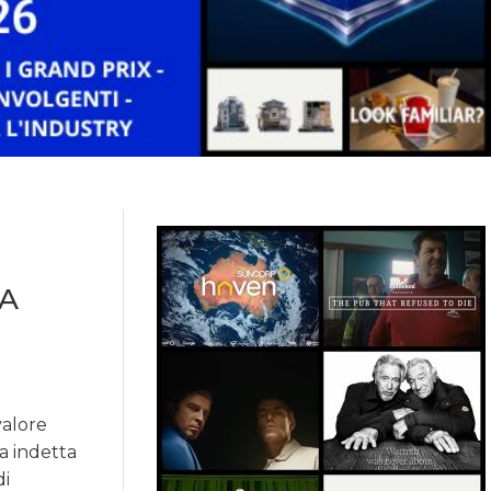
LA
valore
ra indetta
di