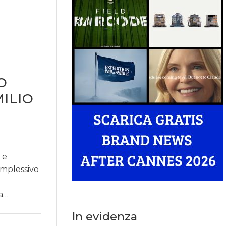
O
ILIO
 e
omplessivo
ia…
In evidenza