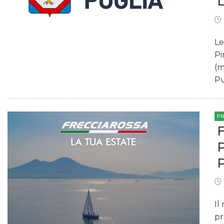
Le
Pi
(m
Pu
F
Il
pr