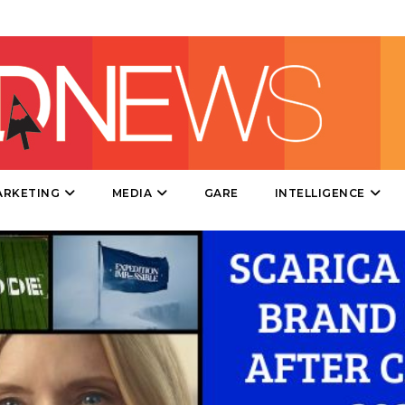
DATI
RICERCHE
ARKETING
MEDIA
GARE
INTELLIGENCE
PREVISIONI/SCENARI
NORMATIVE
TREND
CASE HISTORY
OPINIONI