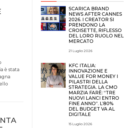
SCARICA BRAND
E
NEWS AFTER CANNES
2026. I CREATOR SI
PRENDONO LA
CROISETTE, RIFLESSO
DEL LORO RUOLO NEL
MERCATO
21 Luglio 2026
o
KFC ITALIA:
a è stata
INNOVAZIONE E
VALUE FOR MONEY I
pagna
PILASTRI DELLA
ello
STRATEGIA. LA CMO
MARZIA FARÈ: “TRE
NUOVI LANCI ENTRO
FINE ANNO”. L’80%
DEL BUDGET VA AL
DIGITALE
ENTA
15 Luglio 2026