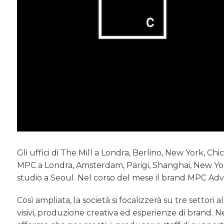
Gli uffici di The Mill a Londra, Berlino, New York, C
MPC a Londra, Amsterdam, Parigi, Shanghai, New Yo
studio a Seoul. Nel corso del mese il brand MPC Advert
Così ampliata, la società si focalizzerà su tre settori
visivi, produzione creativa ed esperienze di brand. N