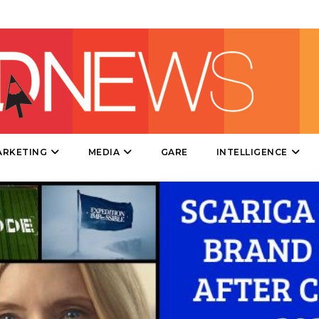
DESIGN
EVENTI
MOBILE
PROMOZIONI
ARKETING
MEDIA
GARE
INTELLIGENCE
PRODOTTI
PUNTI VENDITA
CSR
STRATEGIE