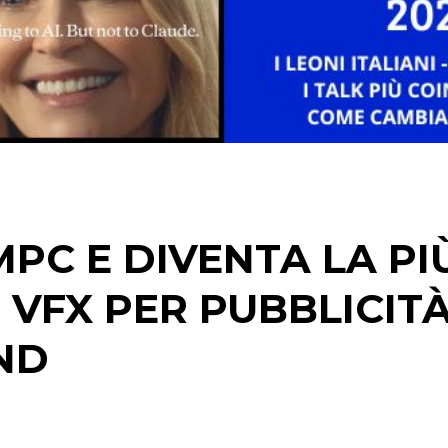
CINEMA
DIGITALE
EDITORIA
ESTERNA
MPC E DIVENTA LA PI
RADIO / AUDIO
 VFX PER PUBBLICIT
TV
ND