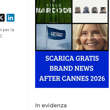
acebook
X
LinkedIn
i per la
PC
In evidenza