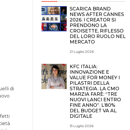
SCARICA BRAND
NEWS AFTER CANNES
2026. I CREATOR SI
PRENDONO LA
CROISETTE, RIFLESSO
DEL LORO RUOLO NEL
MERCATO
21 Luglio 2026
KFC ITALIA:
INNOVAZIONE E
VALUE FOR MONEY I
PILASTRI DELLA
STRATEGIA. LA CMO
elli di
MARZIA FARÈ: “TRE
nuovo
NUOVI LANCI ENTRO
FINE ANNO”. L’80%
DEL BUDGET VA AL
DIGITALE
fetti
cietà
15 Luglio 2026