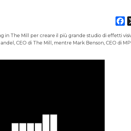
DATI
F
RICERCHE
PREVISIONI/SCENARI
n The Mill per creare il più grande studio di effetti visiv
sh Mandel, CEO di The Mill, mentre Mark Benson, CEO di M
NORMATIVE
.
TREND
CASE HISTORY
OPINIONI