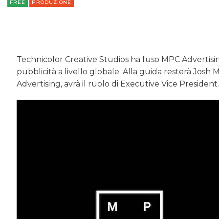
FREE
PRODUZIONE
Technicolor Creative Studios ha fuso MPC Advertising i
pubblicità a livello globale. Alla guida resterà Jo
Advertising, avrà il ruolo di Executive Vice President