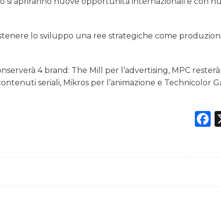
to si apriranno nuove opportunità internazionali e con n
ostenere lo sviluppo una ree strategiche come produzioni
nserverà 4 brand: The Mill per l’advertising, MPC resterà 
ontenuti seriali, Mikros per l’animazione e Technicolor 
F