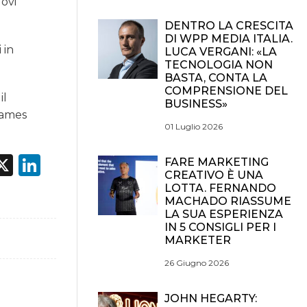
uovi
DENTRO LA CRESCITA
DI WPP MEDIA ITALIA.
 in
LUCA VERGANI: «LA
TECNOLOGIA NON
BASTA, CONTA LA
COMPRENSIONE DEL
il
BUSINESS»
Games
01 Luglio 2026
acebook
X
LinkedIn
FARE MARKETING
CREATIVO È UNA
LOTTA. FERNANDO
MACHADO RIASSUME
LA SUA ESPERIENZA
IN 5 CONSIGLI PER I
MARKETER
26 Giugno 2026
JOHN HEGARTY: