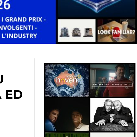
Ù
À ED