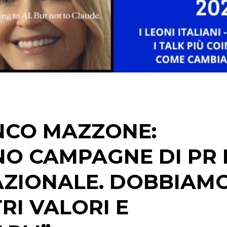
STRATEGIE
CINEMA
DIGITALE
EDITORIA
ANCO MAZZONE:
ESTERNA
NO CAMPAGNE DI PR 
RADIO / AUDIO
AZIONALE. DOBBIAM
TV
RI VALORI E