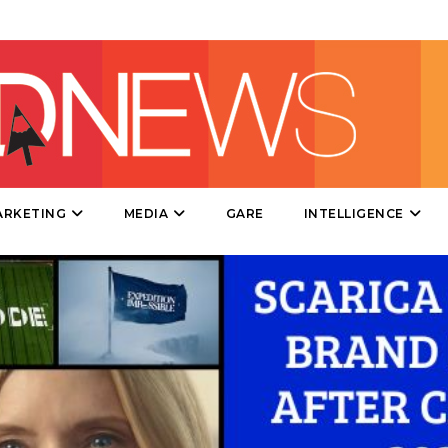
DIRECT
SPONSOR
DESIGN
EVENTI
MOBILE
ARKETING
MEDIA
GARE
INTELLIGENCE
PROMOZIONI
PRODOTTI
PUNTI VENDITA
CSR