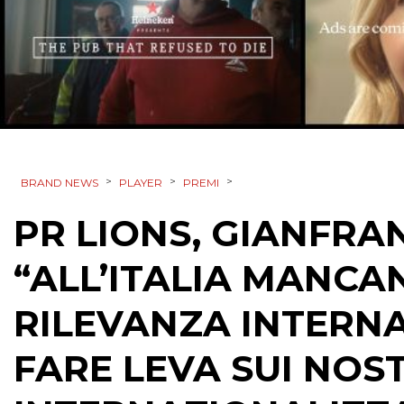
>
>
>
BRAND NEWS
PLAYER
PREMI
PR LIONS, GIANFR
“ALL’ITALIA MANCA
RILEVANZA INTERN
FARE LEVA SUI NOST