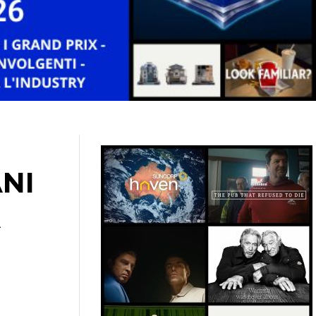
ANI
A