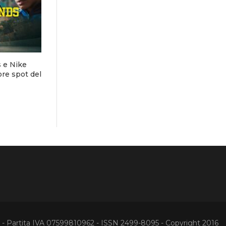
s e Nike
ore spot del
Partita IVA 07599810962 - ISSN 2499-8095 - Copyright 2016