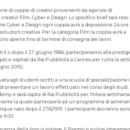
one di coppie di creativi provenienti da agenzie di
eativi: Film, Cyber e Design. Lo specifico brief sarà reso
orie Cyber e Design ogni coppia avrà a disposizione 24 ore
soluzioni creative. Per la categoria Film la coppia avrà a
i sono aperte fino al termine di consegna dei lavori.
i il o dopo il 27 giugno 1986, parteciperanno alla prestig
ati e ospitati da Rai Pubblicità a Cannes per tutta la set
ugno 2015).
a agli studenti iscritti a una scuola di specializzazione 
di presentare un lavoro effettuato nel corso degli studi. 
emy e sarà ospite di Rai Pubblicità per l’intera settimana
durante la quale parteciperà ad un programma di seminari
ue nato dopo il 27/6/1991. I partecipanti dovranno iscriv
re 9.00.
cenza della lingua inglese. Il Premio si svolge interame