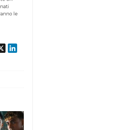
onati
ranno le
acebook
X
LinkedIn