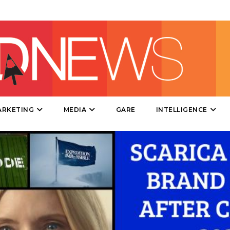
STRATEGIE
CINEMA
DIGITALE
EDITORIA
ARKETING
MEDIA
GARE
INTELLIGENCE
ESTERNA
RADIO / AUDIO
TV