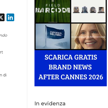
acebook
X
LinkedIn
endo
rt
n di
In evidenza