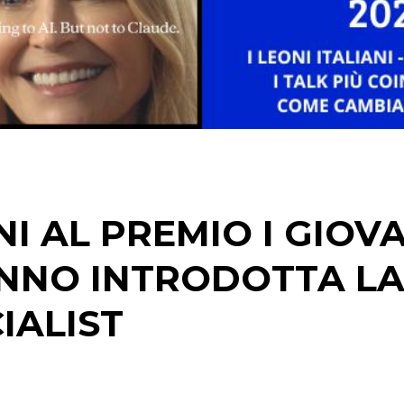
DATI
RICERCHE
PREVISIONI/SCENARI
NORMATIVE
NI AL PREMIO I GIOV
TREND
ANNO INTRODOTTA L
CASE HISTORY
IALIST
OPINIONI