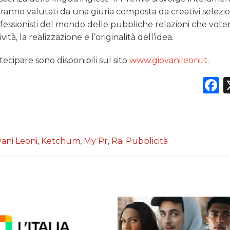
ti saranno valutati da una giuria composta da creativi selezi
rofessionisti del mondo delle pubbliche relazioni che vote
à, la realizzazione e l’originalità dell’idea.
cipare sono disponibili sul sito
www.giovanileoni.it
.
F
vani Leoni
,
Ketchum
,
My Pr
,
Rai Pubblicità