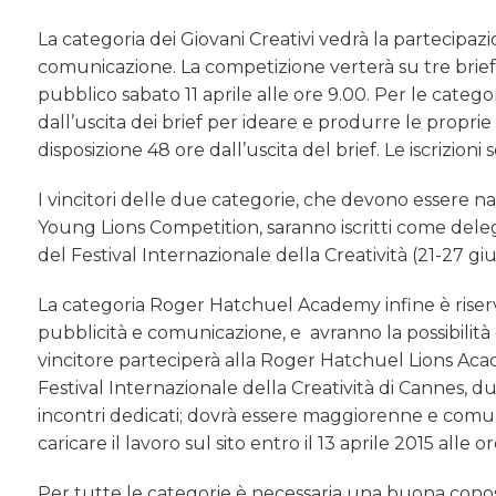
La categoria dei Giovani Creativi vedrà la partecipazi
comunicazione. La competizione verterà su tre brief cr
pubblico sabato 11 aprile alle ore 9.00. Per le categ
dall’uscita dei brief per ideare e produrre le proprie 
disposizione 48 ore dall’uscita del brief. Le iscrizion
I vincitori delle due categorie, che devono essere nat
Young Lions Competition, saranno iscritti come deleg
del Festival Internazionale della Creatività (21-27 gi
La categoria Roger Hatchuel Academy infine è riservat
pubblicità e comunicazione, e avranno la possibilità 
vincitore parteciperà alla Roger Hatchuel Lions Acad
Festival Internazionale della Creatività di Cannes, 
incontri dedicati; dovrà essere maggiorenne e comunq
caricare il lavoro sul sito entro il 13 aprile 2015 alle o
Per tutte le categorie è necessaria una buona conos