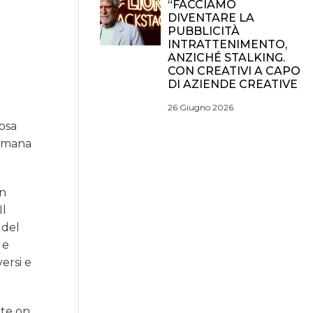
“FACCIAMO
DIVENTARE LA
PUBBLICITÀ
INTRATTENIMENTO,
ANZICHÉ STALKING.
CON CREATIVI A CAPO
DI AZIENDE CREATIVE
26 Giugno 2026
iosa
timana
in
Il
 del
 e
ersi e
nte on