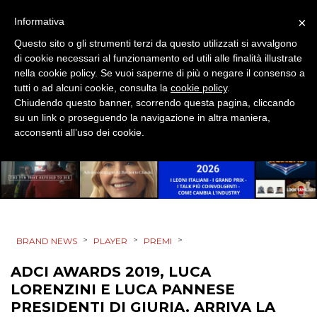
×
Informativa
Questo sito o gli strumenti terzi da questo utilizzati si avvalgono
di cookie necessari al funzionamento ed utili alle finalità illustrate
DATI
nella cookie policy. Se vuoi saperne di più o negare il consenso a
tutti o ad alcuni cookie, consulta la
cookie policy
.
Chiudendo questo banner, scorrendo questa pagina, cliccando
RICERCHE
su un link o proseguendo la navigazione in altra maniera,
acconsenti all’uso dei cookie.
PREVISIONI/SCENARI
NORMATIVE
TREND
CASE HISTORY
>
>
>
BRAND NEWS
PLAYER
PREMI
ADCI AWARDS 2019, LUCA
OPINIONI
LORENZINI E LUCA PANNESE
PRESIDENTI DI GIURIA. ARRIVA LA