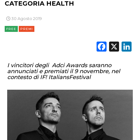
CATEGORIA HEALTH
30 Agosto 2019
FREE
PREMI
Faceb
X
L
I vincitori degli Adci Awards saranno
annunciati e premiati il 9 novembre, nel
contesto di IF! ItaliansFestival