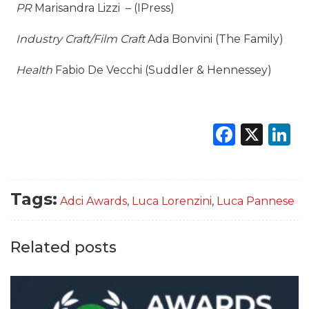
PR
Marisandra Lizzi – (IPress)
Industry Craft/Film Craft
Ada Bonvini (The Family)
Health
Fabio De Vecchi (Suddler & Hennessey)
Faceb
X
L
Tags:
Adci Awards
,
Luca Lorenzini
,
Luca Pannese
Related posts