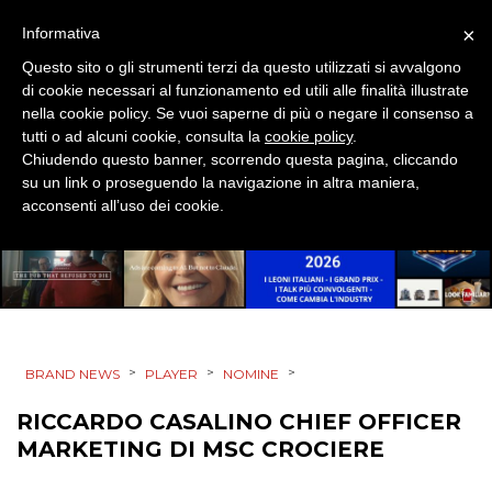
×
Informativa
MOBILE
Questo sito o gli strumenti terzi da questo utilizzati si avvalgono
di cookie necessari al funzionamento ed utili alle finalità illustrate
PROMOZIONI
nella cookie policy. Se vuoi saperne di più o negare il consenso a
tutti o ad alcuni cookie, consulta la
cookie policy
.
Chiudendo questo banner, scorrendo questa pagina, cliccando
su un link o proseguendo la navigazione in altra maniera,
acconsenti all’uso dei cookie.
PRODOTTI
PUNTI VENDITA
CSR
STRATEGIE
>
>
>
BRAND NEWS
PLAYER
NOMINE
RICCARDO CASALINO CHIEF OFFICER
MARKETING DI MSC CROCIERE
CINEMA