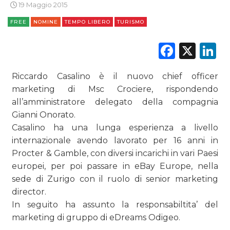
19 Maggio 2015
DIGITALE
FREE
NOMINE
TEMPO LIBERO
TURISMO
EDITORIA
Faceb
X
L
ESTERNA
Riccardo Casalino è il nuovo chief officer
RADIO / AUDIO
marketing di Msc Crociere, rispondendo
all’amministratore delegato della compagnia
TV
Gianni Onorato.
Casalino ha una lunga esperienza a livello
internazionale avendo lavorato per 16 anni in
Procter & Gamble, con diversi incarichi in vari Paesi
europei, per poi passare in eBay Europe, nella
sede di Zurigo con il ruolo di senior marketing
DATI
director.
In seguito ha assunto la responsabiltita’ del
RICERCHE
marketing di gruppo di eDreams Odigeo.