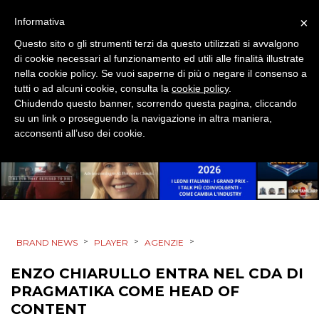
×
Informativa
MOBILE
Questo sito o gli strumenti terzi da questo utilizzati si avvalgono
di cookie necessari al funzionamento ed utili alle finalità illustrate
PROMOZIONI
nella cookie policy. Se vuoi saperne di più o negare il consenso a
tutti o ad alcuni cookie, consulta la
cookie policy
.
Chiudendo questo banner, scorrendo questa pagina, cliccando
su un link o proseguendo la navigazione in altra maniera,
acconsenti all’uso dei cookie.
PRODOTTI
PUNTI VENDITA
CSR
STRATEGIE
>
>
>
BRAND NEWS
PLAYER
AGENZIE
ENZO CHIARULLO ENTRA NEL CDA DI
PRAGMATIKA COME HEAD OF
CINEMA
CONTENT