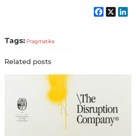
Faceb
X
L
Tags:
Pragmatika
Related posts