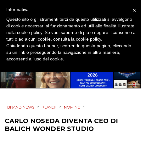
PUNTI VENDITA
×
Informativa
CSR
Questo sito o gli strumenti terzi da questo utilizzati si avvalgono
di cookie necessari al funzionamento ed utili alle finalità illustrate
STRATEGIE
nella cookie policy. Se vuoi saperne di più o negare il consenso a
tutti o ad alcuni cookie, consulta la
cookie policy
.
Chiudendo questo banner, scorrendo questa pagina, cliccando
su un link o proseguendo la navigazione in altra maniera,
acconsenti all’uso dei cookie.
CINEMA
DIGITALE
EDITORIA
ESTERNA
>
>
>
BRAND NEWS
PLAYER
NOMINE
CARLO NOSEDA DIVENTA CEO DI
RADIO / AUDIO
BALICH WONDER STUDIO
TV