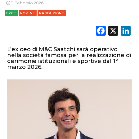
11 Febbraio 2026
FREE
NOMINE
PRODUZIONE
Faceb
X
L
DATI
L’ex ceo di M&C Saatchi sarà operativo
nella società famosa per la realizzazione di
RICERCHE
cerimonie istituzionali e sportive dal 1°
marzo 2026.
PREVISIONI/SCENARI
NORMATIVE
TREND
CASE HISTORY
OPINIONI