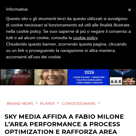
STRATEGIE
×
Informativa
Questo sito o gli strumenti terzi da questo utilizzati si avvalgono
di cookie necessari al funzionamento ed utili alle finalità illustrate
nella cookie policy. Se vuoi saperne di più o negare il consenso a
CINEMA
tutti o ad alcuni cookie, consulta la
cookie policy
.
Chiudendo questo banner, scorrendo questa pagina, cliccando
DIGITALE
su un link o proseguendo la navigazione in altra maniera,
acconsenti all’uso dei cookie.
EDITORIA
ESTERNA
RADIO / AUDIO
>
>
>
BRAND NEWS
PLAYER
CONCESSIONARIE
TV
SKY MEDIA AFFIDA A FABIO MILONE
L’AREA PERFORMANCE & PROCESS
OPTIMIZATION E RAFFORZA AREA