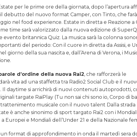
state per le prime ore della giornata, dopo l’apertura af
 e il debutto del nuovo format Camper, con Tinto, che far
iaggio nel food experience. Estate in diretta e Reazione a
ime time sarà valorizzato dalla nuova edizione di Super
erie evento britannica Quiz. La musica sarà la colonna sono
importanti del periodo: Con il cuore in diretta da Assisi, e 
nel giorno della sua nascita e, dall’Arena di Verona, i Musi
ione.
arole d’ordine della nuova Rai2
, che rafforzerà le
rà vita ad una staffetta tra Radio2 Social Club e il nuo
Il daytime si arrichirà di nuovi contenuti autoprodotti,
riginali targate RaiPlay (Tu non sai chi sono io, Corpo di ba
’intrattenimento musicale con il nuovo talent Dalla strada
Estate è anche sinonimo di sport targato Rai2 con i Mondiali
ne a Europei e Mondiali dell’Under 21 e della Nazionale fe
un format di approfondimento in onda il martedì sera 