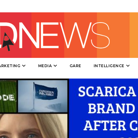
CINEMA
DIGITALE
EDITORIA
ARKETING
MEDIA
GARE
INTELLIGENCE
ESTERNA
RADIO / AUDIO
TV