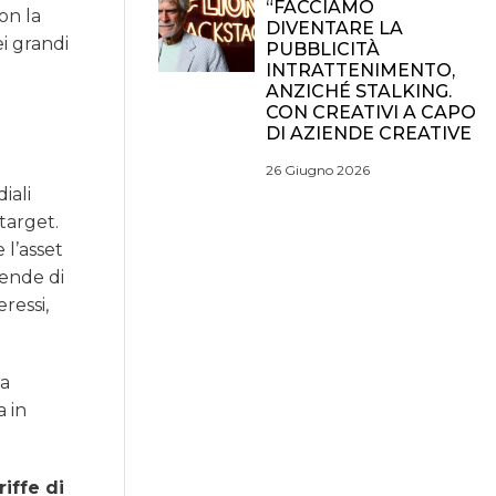
“FACCIAMO
on la
DIVENTARE LA
i grandi
PUBBLICITÀ
INTRATTENIMENTO,
ANZICHÉ STALKING.
CON CREATIVI A CAPO
DI AZIENDE CREATIVE
26 Giugno 2026
iali
 target.
 l’asset
iende di
ressi,
ta
a in
riffe di