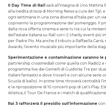
Il Day Time di Rai1
sarà all’insegna di Uno Mattina E
alla inedita striscia di Morning News a cura del Tg1,
ogni settimana in una zona diversa d’Italia per un v
copriranno la programmazione del pomeriggio. Il pr
dalla ricca offerta cinema e serie tv tra cui la minis
dell’estate italiana su Rai1 con i 2 charity event più 
per Padre Pio. Ma anche il tributo a Raffaella Carrà, 
Awards, l’evento musicale più importante della stag
Sperimentazione e contaminazione saranno le p
partnership crossmediali come quella con Radio2 e da
programma live dei Gemelli di Guidonia Tre per due. 
Italiani fantastici e dove trovarli e con alcune serie o
Scuola di ballo). In prime time ritroverà centralità l
e la riproposizione di 10 concerti pop di Let’s Play. 
Atletica, il Tour De France e i match di qualificazio
Rai 3 rafforzerà il presidio sull’informazione
con 