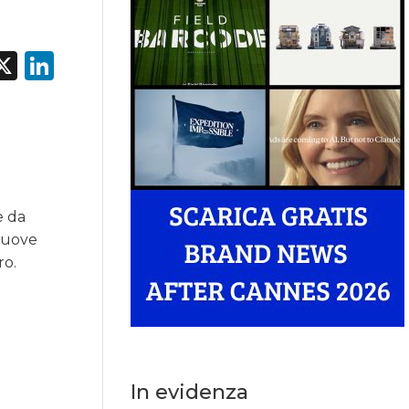
acebook
X
LinkedIn
e da
 nuove
ro.
o
In evidenza