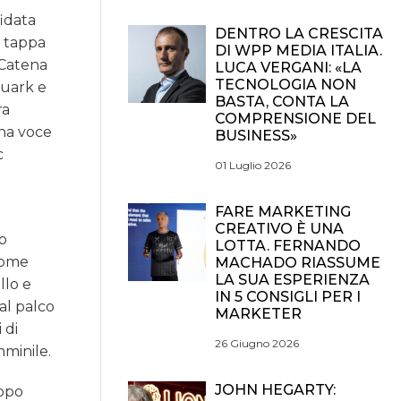
fidata
DENTRO LA CRESCITA
à tappa
DI WPP MEDIA ITALIA.
 Catena
LUCA VERGANI: «LA
TECNOLOGIA NON
Quark e
BASTA, CONTA LA
ra
COMPRENSIONE DEL
Una voce
BUSINESS»
c
01 Luglio 2026
FARE MARKETING
CREATIVO È UNA
vo
LOTTA. FERNANDO
 come
MACHADO RIASSUME
LA SUA ESPERIENZA
llo e
IN 5 CONSIGLI PER I
 al palco
MARKETER
 di
26 Giugno 2026
mminile.
JOHN HEGARTY:
dopo