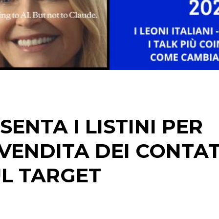
DATI
RICERCHE
PREVISIONI/SCENARI
NORMATIVE
TREND
SENTA I LISTINI PER
CASE HISTORY
A VENDITA DEI CONTAT
OPINIONI
UL TARGET