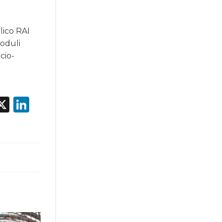
lico RAI
moduli
cio-
acebook
X
LinkedIn