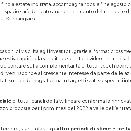
 fino a estate inoltrata, accompagnandosi a fine agosto c
to spazio sarà dedicato anche al racconto del mondo e de
del Kilimangiaro.
ioni di visibilità agli investitori, grazie ai format crossmed
estiva aprirà alla vendita dei contatti video profilati sul
uò contare sulla complementarità di tutti i touch point e
driven risponde al crescente interesse da parte delle az
 su dati demografici ma in targettizzati su specifici inte
ciale
di tutti i canali della tv lineare conferma la rinnova
zo proposta per i primi mesi del 2022 a valle dell’entrat
ttembre, si articola su
quattro periodi di stime e tre ta