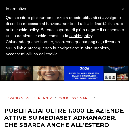
×
Informativa
ESTERNA
Questo sito o gli strumenti terzi da questo utilizzati si avvalgono
di cookie necessari al funzionamento ed utili alle finalità illustrate
RADIO / AUDIO
nella cookie policy. Se vuoi saperne di più o negare il consenso a
tutti o ad alcuni cookie, consulta la
cookie policy
.
TV
Chiudendo questo banner, scorrendo questa pagina, cliccando
su un link o proseguendo la navigazione in altra maniera,
acconsenti all’uso dei cookie.
DATI
RICERCHE
>
>
>
BRAND NEWS
PLAYER
CONCESSIONARIE
PUBLITALIA: OLTRE 1.000 LE AZIENDE
PREVISIONI/SCENARI
ATTIVE SU MEDIASET ADMANAGER.
NORMATIVE
CHE SBARCA ANCHE ALL’ESTERO