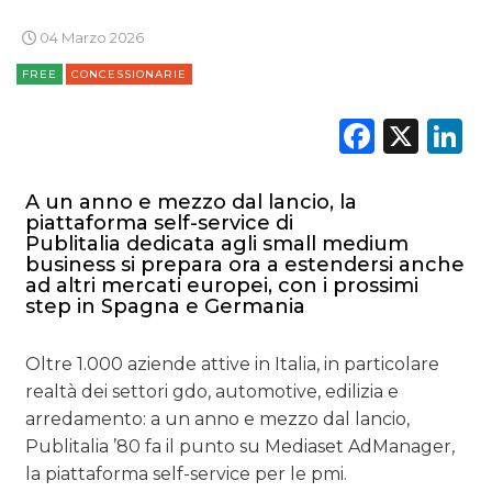
TREND
04 Marzo 2026
FREE
CONCESSIONARIE
CASE HISTORY
Faceb
X
L
OPINIONI
A un anno e mezzo dal lancio, la
piattaforma self-service di
Publitalia dedicata agli small medium
business si prepara ora a estendersi anche
ad altri mercati europei, con i prossimi
step in Spagna e Germania
Oltre 1.000 aziende attive in Italia, in particolare
realtà dei settori gdo, automotive, edilizia e
arredamento: a un anno e mezzo dal lancio,
Publitalia ’80 fa il punto su Mediaset AdManager,
la piattaforma self-service per le pmi.