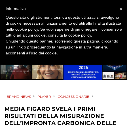
EVENTI
×
Informativa
Questo sito o gli strumenti terzi da questo utilizzati si avvalgono
MOBILE
di cookie necessari al funzionamento ed utili alle finalità illustrate
nella cookie policy. Se vuoi saperne di più o negare il consenso a
PROMOZIONI
tutti o ad alcuni cookie, consulta la
cookie policy
.
Chiudendo questo banner, scorrendo questa pagina, cliccando
su un link o proseguendo la navigazione in altra maniera,
acconsenti all’uso dei cookie.
PRODOTTI
PUNTI VENDITA
CSR
>
>
>
BRAND NEWS
PLAYER
CONCESSIONARIE
STRATEGIE
MEDIA FIGARO SVELA I PRIMI
RISULTATI DELLA MISURAZIONE
DELL’IMPRONTA CARBONICA DELLE