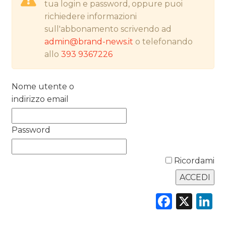
tua login e password, oppure puoi
richiedere informazioni
PREVISIONI/SCENARI
sull'abbonamento scrivendo ad
admin@brand-news.it
o telefonando
NORMATIVE
allo
393 9367226
TREND
Nome utente o
CASE HISTORY
indirizzo email
OPINIONI
Password
Ricordami
Faceb
X
L