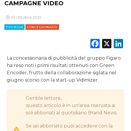
CINEMA
CAMPAGNE VIDEO
DIGITALE
05 Ottobre 2022
PREMIUM
CONCESSIONARIE
EDITORIA
Faceb
X
L
ESTERNA
RADIO / AUDIO
La concessionaria di pubblicità del gruppo Figaro
ha reso noti i primi risultati ottenuti con Green
TV
Encoder, frutto della collaborazione siglata nel
giugno scorso con la start-up Vidimizer.
Gentile lettore,
questo articolo è in un'area riservata ai
soli abbonati al quotidiano Brand News.
DATI
Se sei abbonato puoi accedere con la
RICERCHE