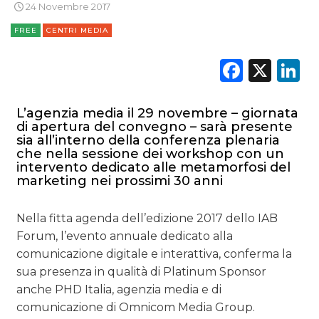
PREVISIONI/SCENARI
24 Novembre 2017
FREE
CENTRI MEDIA
NORMATIVE
Faceb
X
L
TREND
CASE HISTORY
L’agenzia media il 29 novembre – giornata
di apertura del convegno – sarà presente
OPINIONI
sia all’interno della conferenza plenaria
che nella sessione dei workshop con un
intervento dedicato alle metamorfosi del
marketing nei prossimi 30 anni
Nella fitta agenda dell’edizione 2017 dello IAB
Forum, l’evento annuale dedicato alla
comunicazione digitale e interattiva, conferma la
sua presenza in qualità di Platinum Sponsor
anche PHD Italia, agenzia media e di
comunicazione di Omnicom Media Group.