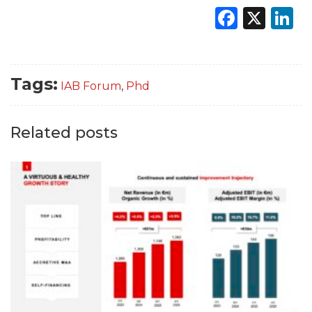
Faceb
X
L
Tags:
IAB Forum
,
Phd
Related posts