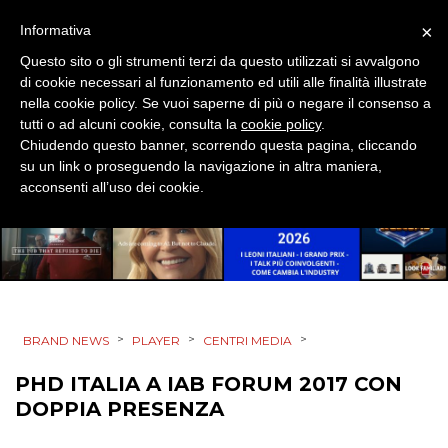
DIGITALE
×
Informativa
Questo sito o gli strumenti terzi da questo utilizzati si avvalgono
EDITORIA
di cookie necessari al funzionamento ed utili alle finalità illustrate
nella cookie policy. Se vuoi saperne di più o negare il consenso a
ESTERNA
tutti o ad alcuni cookie, consulta la
cookie policy
.
Chiudendo questo banner, scorrendo questa pagina, cliccando
RADIO / AUDIO
su un link o proseguendo la navigazione in altra maniera,
acconsenti all’uso dei cookie.
TV
>
>
>
BRAND NEWS
PLAYER
CENTRI MEDIA
DATI
PHD ITALIA A IAB FORUM 2017 CON
RICERCHE
DOPPIA PRESENZA