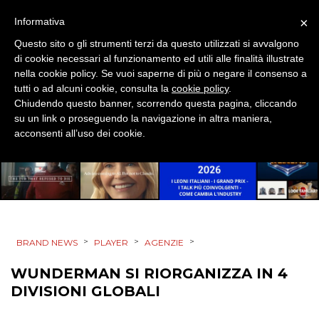
×
Informativa
SPONSOR
Questo sito o gli strumenti terzi da questo utilizzati si avvalgono
DESIGN
di cookie necessari al funzionamento ed utili alle finalità illustrate
nella cookie policy. Se vuoi saperne di più o negare il consenso a
tutti o ad alcuni cookie, consulta la
cookie policy
.
EVENTI
Chiudendo questo banner, scorrendo questa pagina, cliccando
su un link o proseguendo la navigazione in altra maniera,
MOBILE
acconsenti all’uso dei cookie.
PROMOZIONI
PRODOTTI
>
>
>
BRAND NEWS
PLAYER
AGENZIE
PUNTI VENDITA
WUNDERMAN SI RIORGANIZZA IN 4
DIVISIONI GLOBALI
CSR