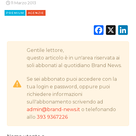
11 Marzo 2013
STRATEGIE
PREMIUM
AGENZIE
Faceb
X
L
CINEMA
DIGITALE
Gentile lettore,
questo articolo è in un'area riservata ai
EDITORIA
soli abbonati al quotidiano Brand News.
ESTERNA
Se sei abbonato puoi accedere con la
tua login e password, oppure puoi
RADIO / AUDIO
richiedere informazioni
sull'abbonamento scrivendo ad
TV
admin@brand-news.it
o telefonando
allo
393 9367226