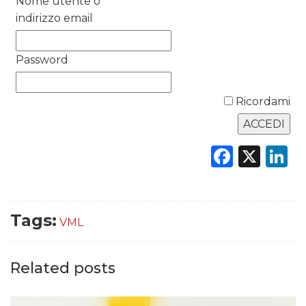
Nome utente o
indirizzo email
DATI
Password
RICERCHE
PREVISIONI/SCENARI
Ricordami
NORMATIVE
Faceb
X
L
TREND
CASE HISTORY
Tags:
VML
OPINIONI
Related posts