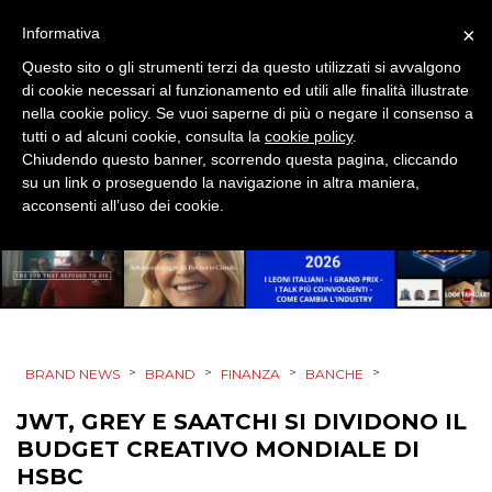
×
Informativa
DESIGN
Questo sito o gli strumenti terzi da questo utilizzati si avvalgono
EVENTI
di cookie necessari al funzionamento ed utili alle finalità illustrate
nella cookie policy. Se vuoi saperne di più o negare il consenso a
tutti o ad alcuni cookie, consulta la
cookie policy
.
MOBILE
Chiudendo questo banner, scorrendo questa pagina, cliccando
su un link o proseguendo la navigazione in altra maniera,
PROMOZIONI
acconsenti all’uso dei cookie.
PRODOTTI
PUNTI VENDITA
>
>
>
>
BRAND NEWS
BRAND
FINANZA
BANCHE
CSR
JWT, GREY E SAATCHI SI DIVIDONO IL
BUDGET CREATIVO MONDIALE DI
STRATEGIE
HSBC