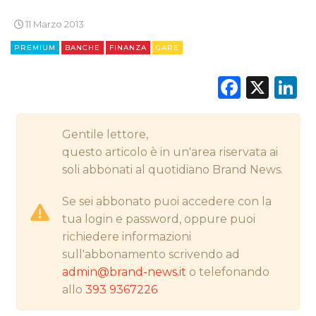
11 Marzo 2013
CINEMA
PREMIUM
BANCHE
FINANZA
GARE
DIGITALE
Faceb
X
L
EDITORIA
Gentile lettore,
ESTERNA
questo articolo è in un'area riservata ai
soli abbonati al quotidiano Brand News.
RADIO / AUDIO
Se sei abbonato puoi accedere con la
TV
tua login e password, oppure puoi
richiedere informazioni
sull'abbonamento scrivendo ad
admin@brand-news.it
o telefonando
allo
393 9367226