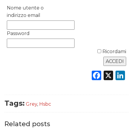
DATI
Nome utente o
RICERCHE
indirizzo email
PREVISIONI/SCENARI
Password
NORMATIVE
Ricordami
TREND
CASE HISTORY
Faceb
X
L
OPINIONI
Tags:
Grey
,
Hsbc
Related posts