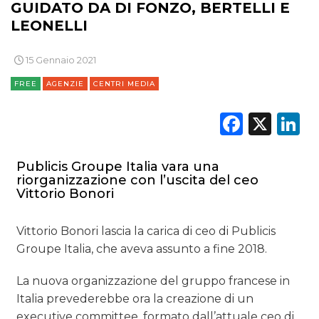
NORMATIVE
GUIDATO DA DI FONZO, BERTELLI E
LEONELLI
TREND
15 Gennaio 2021
CASE HISTORY
FREE
AGENZIE
CENTRI MEDIA
OPINIONI
Faceb
X
L
Publicis Groupe Italia vara una
riorganizzazione con l’uscita del ceo
Vittorio Bonori
Vittorio Bonori lascia la carica di ceo di Publicis
Groupe Italia, che aveva assunto a fine 2018.
La nuova organizzazione del gruppo francese in
Italia prevederebbe ora la creazione di un
executive committee, formato dall’attuale ceo di