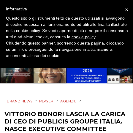
EDITORIA
×
Informativa
Questo sito o gli strumenti terzi da questo utilizzati si avvalgono
ESTERNA
di cookie necessari al funzionamento ed utili alle finalità illustrate
nella cookie policy. Se vuoi saperne di più o negare il consenso a
RADIO / AUDIO
tutti o ad alcuni cookie, consulta la
cookie policy
.
Chiudendo questo banner, scorrendo questa pagina, cliccando
TV
su un link o proseguendo la navigazione in altra maniera,
acconsenti all’uso dei cookie.
DATI
>
>
>
BRAND NEWS
PLAYER
AGENZIE
RICERCHE
VITTORIO BONORI LASCIA LA CARICA
PREVISIONI/SCENARI
DI CEO DI PUBLICIS GROUPE ITALIA.
NASCE EXECUTIVE COMMITTEE