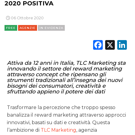
2020 POSITIVA
06 Ottobre 2020
FREE
AGENZIE
IN EVIDENZA
Faceb
X
L
Attiva da 12 anni in Italia, TLC Marketing sta
innovando il settore del reward marketing
attraverso concept che ripensano gli
strumenti tradizionali all’insegna dei nuovi
bisogni dei consumatori, creatività e
sfruttando appieno il potere dei dati
Trasformare la percezione che troppo spesso
banalizza il reward marketing attraverso approcci
innovativi, basati su dati e creatività. Questa
l’ambizione di
TLC Marketing
, agenzia