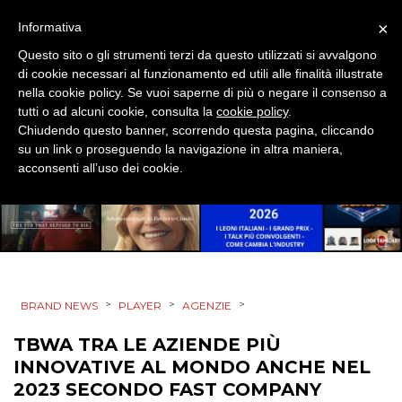
ESTERNA
×
Informativa
RADIO / AUDIO
Questo sito o gli strumenti terzi da questo utilizzati si avvalgono
di cookie necessari al funzionamento ed utili alle finalità illustrate
nella cookie policy. Se vuoi saperne di più o negare il consenso a
TV
tutti o ad alcuni cookie, consulta la
cookie policy
.
Chiudendo questo banner, scorrendo questa pagina, cliccando
su un link o proseguendo la navigazione in altra maniera,
acconsenti all’uso dei cookie.
DATI
RICERCHE
>
>
>
BRAND NEWS
PLAYER
AGENZIE
PREVISIONI/SCENARI
TBWA TRA LE AZIENDE PIÙ
NORMATIVE
INNOVATIVE AL MONDO ANCHE NEL
2023 SECONDO FAST COMPANY
TREND