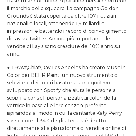
trasformandoli infine in patatine nei sacchetti con
il marchio della squadra. La campagna Golden
Grounds è stata coperta da oltre 107 notiziari
nazionali e locali, ottenendo 1,9 miliardi di
impressioni e battendo i record di coinvolgimento
di Lay su Twitter. Ancora più importante, le
vendite di Lay’s sono cresciute del 10% anno su
anno.
● TBWA\Chiat\Day Los Angeles ha creato Music in
Color per BEHR Paint, un nuovo strumento di
selezione dei colori basato su un algoritmo
sviluppato con Spotify che aiuta le persone a
scoprire consigli personalizzati sui colori della
vernice in base alle loro canzoni preferite,
ispirandosi al modo in cui la cantante Katy Perry
vive colore. Il 34% degli utenti si è diretto
direttamente alla piattaforma di vendita online di
Behr, che ha registrato un aumento del 13% delle