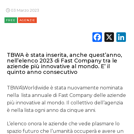
03 Marzo 2023
CASE HISTORY
FREE
AGENZIE
OPINIONI
Faceb
X
L
TBWA è stata inserita, anche quest’anno,
nell’elenco 2023 di Fast Company tra le
aziende più innovative al mondo. E’ il
quinto anno consecutivo
TBWA\Worldwide è stata nuovamente nominata
nella lista annuale di Fast Company delle aziende
più innovative al mondo. Il collettivo dell’agenzia
è nella lista ogni anno da cinque anni.
L’elenco onora le aziende che vede plasmare lo
spazio futuro che l’umanità occuperà e avere un