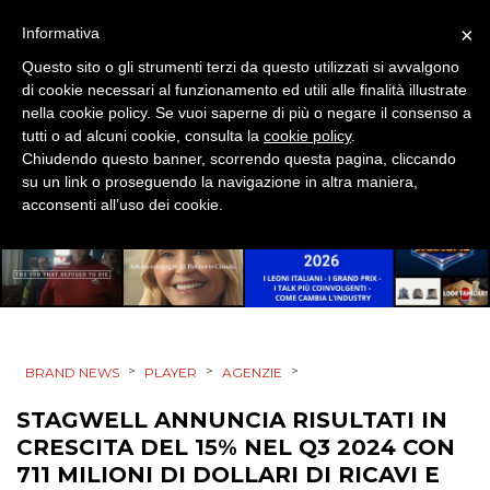
CSR
×
Informativa
STRATEGIE
Questo sito o gli strumenti terzi da questo utilizzati si avvalgono
di cookie necessari al funzionamento ed utili alle finalità illustrate
nella cookie policy. Se vuoi saperne di più o negare il consenso a
tutti o ad alcuni cookie, consulta la
cookie policy
.
Chiudendo questo banner, scorrendo questa pagina, cliccando
CINEMA
su un link o proseguendo la navigazione in altra maniera,
acconsenti all’uso dei cookie.
DIGITALE
EDITORIA
ESTERNA
RADIO / AUDIO
>
>
>
BRAND NEWS
PLAYER
AGENZIE
STAGWELL ANNUNCIA RISULTATI IN
TV
CRESCITA DEL 15% NEL Q3 2024 CON
711 MILIONI DI DOLLARI DI RICAVI E