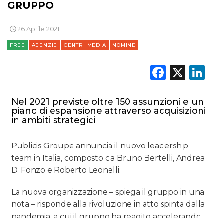
GRUPPO
26 Aprile 2021
FREE
AGENZIE
CENTRI MEDIA
NOMINE
Faceb
X
L
Nel 2021 previste oltre 150 assunzioni e un
piano di espansione attraverso acquisizioni
in ambiti strategici
Publicis Groupe annuncia il nuovo leadership
team in Italia, composto da Bruno Bertelli, Andrea
Di Fonzo e Roberto Leonelli.
La nuova organizzazione – spiega il gruppo in una
nota – risponde alla rivoluzione in atto spinta dalla
pandemia, a cui il gruppo ha reagito accelerando