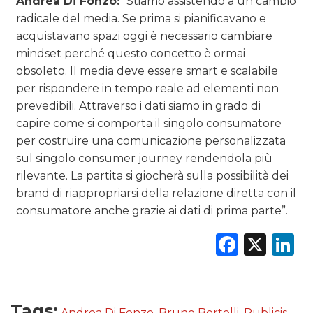
Andrea Di Fonzo:
“Stiamo assistendo a un cambio
radicale del media. Se prima si pianificavano e
acquistavano spazi oggi è necessario cambiare
mindset perché questo concetto è ormai
obsoleto. Il media deve essere smart e scalabile
per rispondere in tempo reale ad elementi non
prevedibili. Attraverso i dati siamo in grado di
capire come si comporta il singolo consumatore
per costruire una comunicazione personalizzata
sul singolo consumer journey rendendola più
rilevante. La partita si giocherà sulla possibilità dei
brand di riappropriarsi della relazione diretta con il
consumatore anche grazie ai dati di prima parte”.
Faceb
X
L
Tags:
Andrea Di Fonzo
,
Bruno Bertelli
,
Publicis