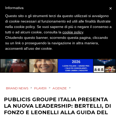
RICERCHE
×
Informativa
PREVISIONI/SCENARI
Questo sito o gli strumenti terzi da questo utilizzati si avvalgono
di cookie necessari al funzionamento ed utili alle finalità illustrate
nella cookie policy. Se vuoi saperne di più o negare il consenso a
NORMATIVE
tutti o ad alcuni cookie, consulta la
cookie policy
.
Chiudendo questo banner, scorrendo questa pagina, cliccando
TREND
su un link o proseguendo la navigazione in altra maniera,
acconsenti all’uso dei cookie.
CASE HISTORY
OPINIONI
>
>
>
BRAND NEWS
PLAYER
AGENZIE
PUBLICIS GROUPE ITALIA PRESENTA
LA NUOVA LEADERSHIP: BERTELLI, DI
FONZO E LEONELLI ALLA GUIDA DEL