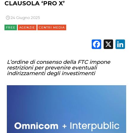
TREND
CLAUSOLA ‘PRO X’
CASE HISTORY
24 Giugno 2025
FREE
AGENZIE
CENTRI MEDIA
OPINIONI
Faceb
X
L
L’ordine di consenso della FTC impone
restrizioni per prevenire eventuali
indirizzamenti degli investimenti