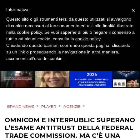
ESTERNA
×
Informativa
Questo sito o gli strumenti terzi da questo utilizzati si avvalgono
RADIO / AUDIO
di cookie necessari al funzionamento ed utili alle finalità illustrate
nella cookie policy. Se vuoi saperne di più o negare il consenso a
TV
tutti o ad alcuni cookie, consulta la
cookie policy
.
Chiudendo questo banner, scorrendo questa pagina, cliccando
su un link o proseguendo la navigazione in altra maniera,
acconsenti all’uso dei cookie.
DATI
RICERCHE
>
>
>
BRAND NEWS
PLAYER
AGENZIE
PREVISIONI/SCENARI
OMNICOM E INTERPUBLIC SUPERANO
L’ESAME ANTITRUST DELLA FEDERAL
NORMATIVE
TRADE COMMISSION. MA C’È UNA