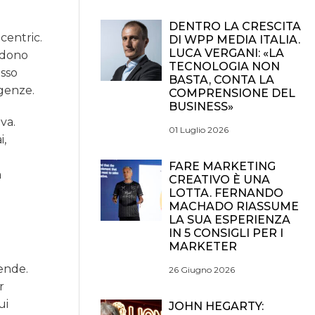
DENTRO LA CRESCITA
centric.
DI WPP MEDIA ITALIA.
LUCA VERGANI: «LA
endono
TECNOLOGIA NON
esso
BASTA, CONTA LA
igenze.
COMPRENSIONE DEL
BUSINESS»
va.
01 Luglio 2026
i,
FARE MARKETING
a
CREATIVO È UNA
LOTTA. FERNANDO
MACHADO RIASSUME
LA SUA ESPERIENZA
IN 5 CONSIGLI PER I
MARKETER
iende.
26 Giugno 2026
r
ui
JOHN HEGARTY: