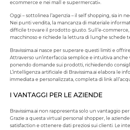
ecommerce e nei mall e supermercati».
Oggi – sottolinea l’agenzia – il self shopping, sia i
Nei punti vendita, la mancanza di materiale informat
difficile trovare il prodotto giusto. Sull’e-commerce, 
macchinoso e richiede la lettura di lunghe schede t
Bravissima.ai nasce per superare questi limiti e offr
Attraverso un’interfaccia semplice e intuitiva anche v
ponendo domande sui prodotti, richiedendo consig
L’intelligenza artificiale di Bravissima.ai elabora le i
immediata e personalizzata, completa di link all’acqui
I VANTAGGI PER LE AZIENDE
Bravissima.ai non rappresenta solo un vantaggio per
Grazie a questa virtual personal shopper, le aziend
satisfaction e ottenere dati preziosi sui clienti. Le i