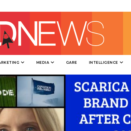
PROMOZIONI
PRODOTTI
PUNTI VENDITA
ARKETING
MEDIA
GARE
INTELLIGENCE
CSR
STRATEGIE
CINEMA
DIGITALE