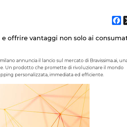
NORMATIVE
F
TREND
CASE HISTORY
i e offrire vantaggi non solo ai consuma
OPINIONI
lano annuncia il lancio sul mercato di Bravissima.ai, una
ale. Un prodotto che promette di rivoluzionare il mondo
hopping personalizzata, immediata ed efficiente.