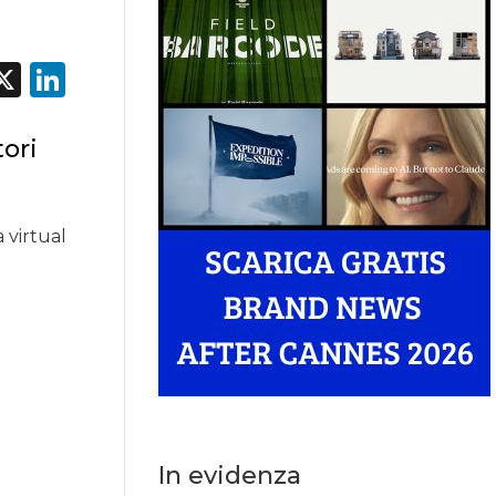
acebook
X
LinkedIn
tori
 virtual
In evidenza