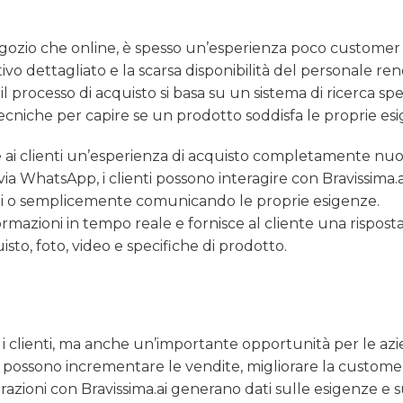
n negozio che online, è spesso un’esperienza poco customer 
ivo dettagliato e la scarsa disponibilità del personale r
il processo di acquisto si basa su un sistema di ricerca sp
ecniche per capire se un prodotto soddisfa le proprie es
ire ai clienti un’esperienza di acquisto completamente nuo
ia WhatsApp, i clienti possono interagire con Bravissima.a
li o semplicemente comunicando le proprie esigenze.
nformazioni in tempo reale e fornisce al cliente una rispost
sto, foto, video e specifiche di prodotto.
 i clienti, ma anche un’importante opportunità per le az
e possono incrementare le vendite, migliorare la custome
nterazioni con Bravissima.ai generano dati sulle esigenze e s