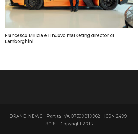
Francesco Milicia è il nuovo marketing director di
Lamborghini
BRAND NEWS - Partita IVA 07599810962 - ISSN 2499-
8095 - Copyright 2016