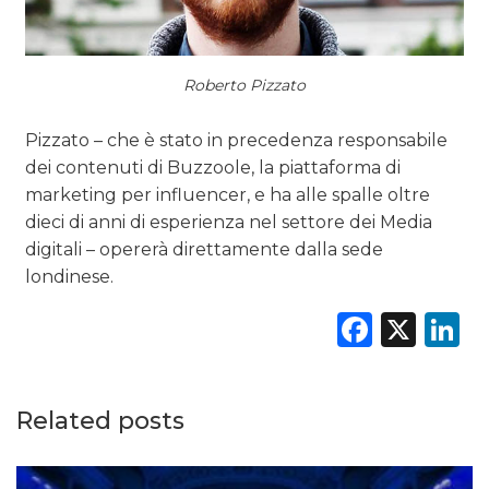
DATI
RICERCHE
Roberto Pizzato
PREVISIONI/SCENARI
Pizzato – che è stato in precedenza responsabile
dei contenuti di Buzzoole, la piattaforma di
NORMATIVE
marketing per influencer, e ha alle spalle oltre
dieci di anni di esperienza nel settore dei Media
TREND
digitali – opererà direttamente dalla sede
londinese.
CASE HISTORY
Faceb
X
L
OPINIONI
Related posts