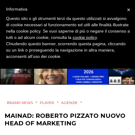
SPONSOR
×
Informativa
DESIGN
Questo sito o gli strumenti terzi da questo utilizzati si avvalgono
di cookie necessari al funzionamento ed utili alle finalità illustrate
nella cookie policy. Se vuoi saperne di più o negare il consenso a
EVENTI
tutti o ad alcuni cookie, consulta la
cookie policy
.
Chiudendo questo banner, scorrendo questa pagina, cliccando
MOBILE
su un link o proseguendo la navigazione in altra maniera,
acconsenti all’uso dei cookie.
PROMOZIONI
PRODOTTI
>
>
>
BRAND NEWS
PLAYER
AGENZIE
PUNTI VENDITA
MAINAD: ROBERTO PIZZATO NUOVO
CSR
HEAD OF MARKETING
STRATEGIE