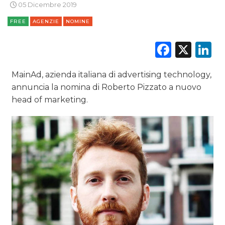
05 Dicembre 2019
FREE
AGENZIE
NOMINE
Faceb
X
L
CINEMA
DIGITALE
MainAd, azienda italiana di advertising technology,
annuncia la nomina di Roberto Pizzato a nuovo
EDITORIA
head of marketing.
ESTERNA
RADIO / AUDIO
TV