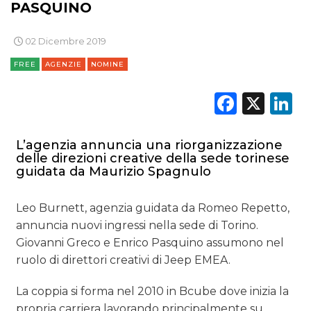
PASQUINO
RICERCHE
02 Dicembre 2019
PREVISIONI/SCENARI
FREE
AGENZIE
NOMINE
NORMATIVE
Faceb
X
L
TREND
L’agenzia annuncia una riorganizzazione
CASE HISTORY
delle direzioni creative della sede torinese
guidata da Maurizio Spagnulo
OPINIONI
Leo Burnett, agenzia guidata da Romeo Repetto,
annuncia nuovi ingressi nella sede di Torino.
Giovanni Greco e Enrico Pasquino assumono nel
ruolo di direttori creativi di Jeep EMEA.
La coppia si forma nel 2010 in Bcube dove inizia la
propria carriera lavorando principalmente su