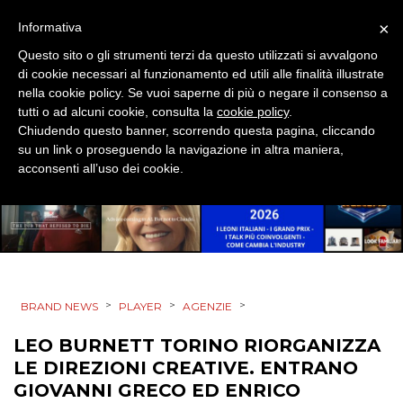
×
Informativa
CINEMA
Questo sito o gli strumenti terzi da questo utilizzati si avvalgono
di cookie necessari al funzionamento ed utili alle finalità illustrate
DIGITALE
nella cookie policy. Se vuoi saperne di più o negare il consenso a
tutti o ad alcuni cookie, consulta la
cookie policy
.
EDITORIA
Chiudendo questo banner, scorrendo questa pagina, cliccando
su un link o proseguendo la navigazione in altra maniera,
acconsenti all’uso dei cookie.
ESTERNA
RADIO / AUDIO
TV
>
>
>
BRAND NEWS
PLAYER
AGENZIE
LEO BURNETT TORINO RIORGANIZZA
LE DIREZIONI CREATIVE. ENTRANO
GIOVANNI GRECO ED ENRICO
DATI