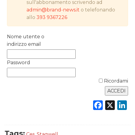
sull'abbonamento scrivendo ad
admin@brand-news.it
o telefonando
RICERCHE
allo
393 9367226
PREVISIONI/SCENARI
Nome utente o
NORMATIVE
indirizzo email
TREND
Password
CASE HISTORY
Ricordami
OPINIONI
Faceb
X
L
Tags:
Ces
,
Stagwell