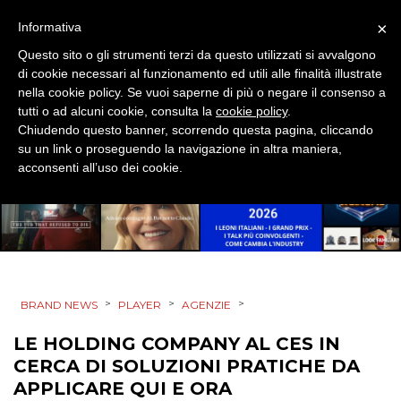
DESIGN
×
Informativa
Questo sito o gli strumenti terzi da questo utilizzati si avvalgono
EVENTI
di cookie necessari al funzionamento ed utili alle finalità illustrate
nella cookie policy. Se vuoi saperne di più o negare il consenso a
MOBILE
tutti o ad alcuni cookie, consulta la
cookie policy
.
Chiudendo questo banner, scorrendo questa pagina, cliccando
PROMOZIONI
su un link o proseguendo la navigazione in altra maniera,
acconsenti all’uso dei cookie.
PRODOTTI
PUNTI VENDITA
>
>
>
BRAND NEWS
PLAYER
AGENZIE
CSR
LE HOLDING COMPANY AL CES IN
STRATEGIE
CERCA DI SOLUZIONI PRATICHE DA
APPLICARE QUI E ORA