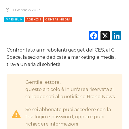
10 Gennaio 2023
CINEMA
PREMIUM
AGENZIE
CENTRI MEDIA
DIGITALE
Faceb
X
L
EDITORIA
Confrontato ai mirabolanti gadget del CES, al C
ESTERNA
Space, la sezione dedicata a marketing e media,
tirava un'aria di sobrietà.
RADIO / AUDIO
Gentile lettore,
TV
questo articolo è in un'area riservata ai
soli abbonati al quotidiano Brand News.
Se sei abbonato puoi accedere con la
tua login e password, oppure puoi
richiedere informazioni
DATI