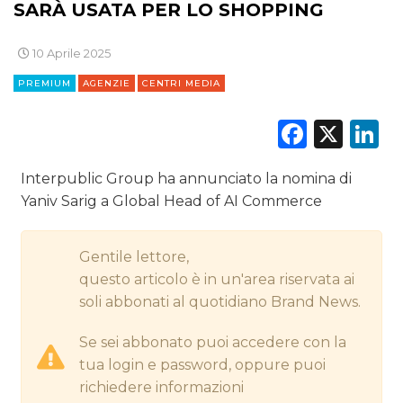
SARÀ USATA PER LO SHOPPING
CINEMA
10 Aprile 2025
PREMIUM
AGENZIE
CENTRI MEDIA
DIGITALE
Faceb
X
L
EDITORIA
ESTERNA
Interpublic Group ha annunciato la nomina di
Yaniv Sarig a Global Head of AI Commerce
RADIO / AUDIO
Gentile lettore,
TV
questo articolo è in un'area riservata ai
soli abbonati al quotidiano Brand News.
Se sei abbonato puoi accedere con la
tua login e password, oppure puoi
richiedere informazioni
DATI