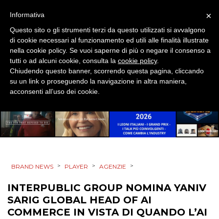
DESIGN
×
Informativa
Questo sito o gli strumenti terzi da questo utilizzati si avvalgono
EVENTI
di cookie necessari al funzionamento ed utili alle finalità illustrate
nella cookie policy. Se vuoi saperne di più o negare il consenso a
MOBILE
tutti o ad alcuni cookie, consulta la
cookie policy
.
Chiudendo questo banner, scorrendo questa pagina, cliccando
PROMOZIONI
su un link o proseguendo la navigazione in altra maniera,
acconsenti all’uso dei cookie.
PRODOTTI
PUNTI VENDITA
>
>
>
BRAND NEWS
PLAYER
AGENZIE
CSR
INTERPUBLIC GROUP NOMINA YANIV
STRATEGIE
SARIG GLOBAL HEAD OF AI
COMMERCE IN VISTA DI QUANDO L’AI