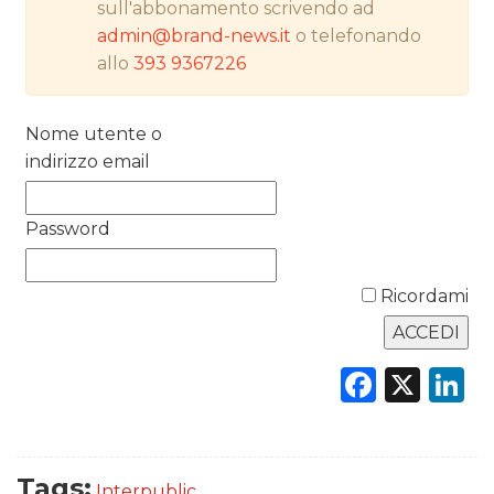
sull'abbonamento scrivendo ad
admin@brand-news.it
o telefonando
RICERCHE
allo
393 9367226
PREVISIONI/SCENARI
Nome utente o
NORMATIVE
indirizzo email
TREND
Password
CASE HISTORY
Ricordami
OPINIONI
Faceb
X
L
Tags:
Interpublic