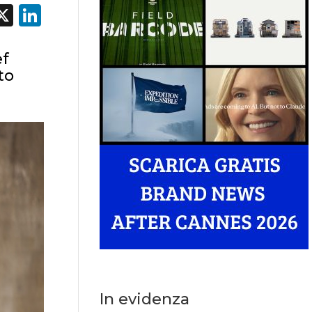
acebook
X
LinkedIn
ef
to
In evidenza