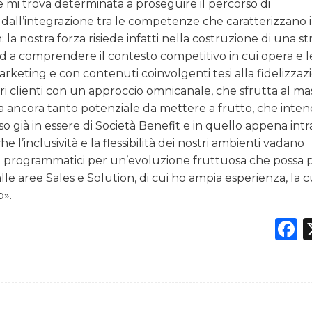
 mi trova determinata a proseguire il percorso di
all’integrazione tra le competenze che caratterizzano i 
 la nostra forza risiede infatti nella costruzione di una st
rand a comprendere il contesto competitivo in cui opera e l
arketing e con contenuti coinvolgenti tesi alla fidelizzaz
ri clienti con un approccio omnicanale, che sfrutta al ma
a ancora tanto potenziale da mettere a frutto, che inte
so già in essere di Società Benefit e in quello appena int
e l’inclusività e la flessibilità dei nostri ambienti vadano
i programmatici per un’evoluzione fruttuosa che possa
alle aree Sales e Solution, di cui ho ampia esperienza, la c
o».
F