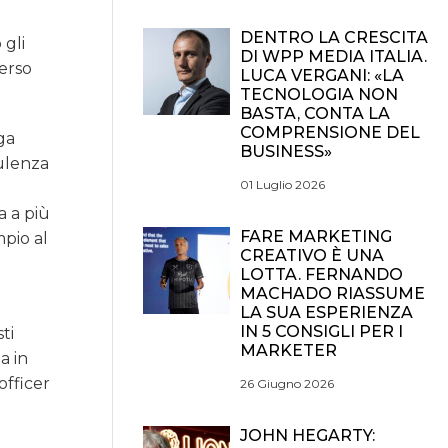
DENTRO LA CRESCITA
 gli
DI WPP MEDIA ITALIA.
verso
LUCA VERGANI: «LA
TECNOLOGIA NON
BASTA, CONTA LA
COMPRENSIONE DEL
ga
BUSINESS»
sulenza
01 Luglio 2026
a a più
FARE MARKETING
pio al
CREATIVO È UNA
LOTTA. FERNANDO
MACHADO RIASSUME
LA SUA ESPERIENZA
IN 5 CONSIGLI PER I
ti
MARKETER
a in
officer
26 Giugno 2026
JOHN HEGARTY: