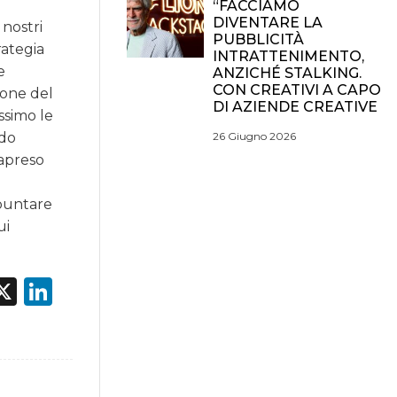
“FACCIAMO
DIVENTARE LA
nostri
PUBBLICITÀ
rategia
INTRATTENIMENTO,
e
ANZICHÉ STALKING.
CON CREATIVI A CAPO
ione del
DI AZIENDE CREATIVE
ssimo le
ndo
26 Giugno 2026
rapreso
 puntare
ui
acebook
X
LinkedIn