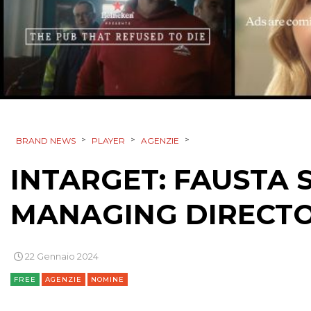
>
>
>
BRAND NEWS
PLAYER
AGENZIE
INTARGET: FAUSTA 
MANAGING DIRECT
22 Gennaio 2024
FREE
AGENZIE
NOMINE