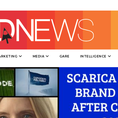
PRODOTTI
PUNTI VENDITA
CSR
STRATEGIE
ARKETING
MEDIA
GARE
INTELLIGENCE
CINEMA
DIGITALE
EDITORIA
ESTERNA