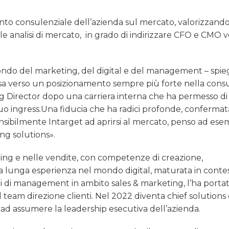
ento consulenziale dell’azienda sul mercato, valorizzando
le analisi di mercato, in grado di indirizzare CFO e CMO 
mondo del marketing, del digital e del management – spie
presa verso un posizionamento sempre più forte nella con
g Director dopo una carriera interna che ha permesso di
suo ingress.Una fiducia che ha radici profonde, confermat
sibilmente Intarget ad aprirsi al mercato, penso ad esem
ng solutions».
ting e nelle vendite, con competenze di creazione,
La lunga esperienza nel mondo digital, maturata in contes
 poi di management in ambito sales & marketing, l’ha portat
 team direzione clienti. Nel 2022 diventa chief solutions 
 ad assumere la leadership esecutiva dell’azienda.