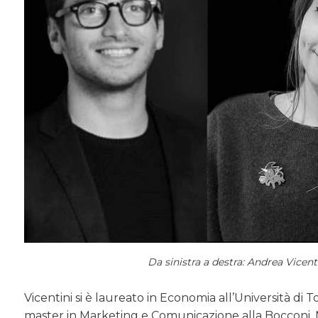
Da sinistra a destra: Andrea Vicen
Vicentini si è laureato in Economia all’Università di 
master in Marketing e Comunicazione alla Bocconi.