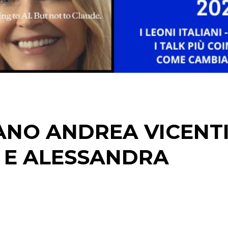
CINEMA
DIGITALE
EDITORIA
ESTERNA
ANO ANDREA VICENTI
RADIO / AUDIO
A E ALESSANDRA
TV