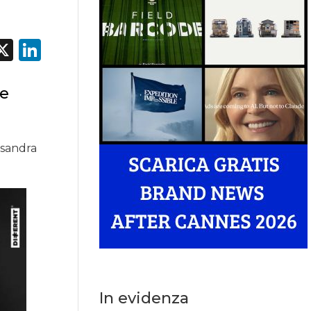
acebook
X
LinkedIn
ne
ssandra
In evidenza