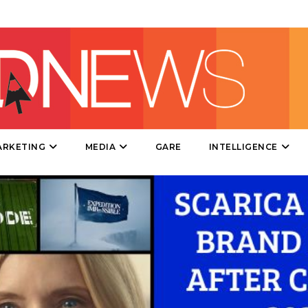
DESIGN
EVENTI
MOBILE
PROMOZIONI
ARKETING
MEDIA
GARE
INTELLIGENCE
PRODOTTI
PUNTI VENDITA
CSR
STRATEGIE