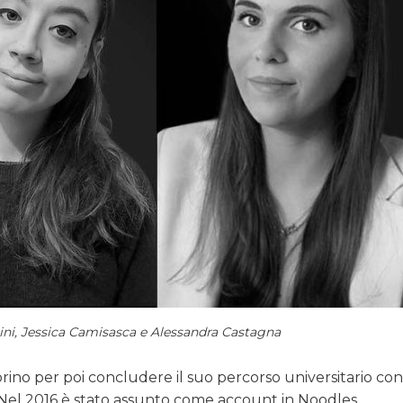
tini, Jessica Camisasca e Alessandra Castagna
Torino per poi concludere il suo percorso universitario con 
 Nel 2016 è stato assunto come account in Noodles