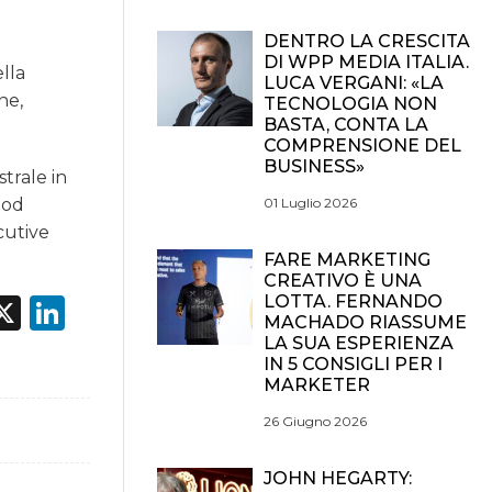
DENTRO LA CRESCITA
DI WPP MEDIA ITALIA.
ella
LUCA VERGANI: «LA
ne,
TECNOLOGIA NON
BASTA, CONTA LA
COMPRENSIONE DEL
BUSINESS»
trale in
01 Luglio 2026
ood
cutive
FARE MARKETING
CREATIVO È UNA
LOTTA. FERNANDO
acebook
X
LinkedIn
MACHADO RIASSUME
LA SUA ESPERIENZA
IN 5 CONSIGLI PER I
MARKETER
26 Giugno 2026
JOHN HEGARTY: