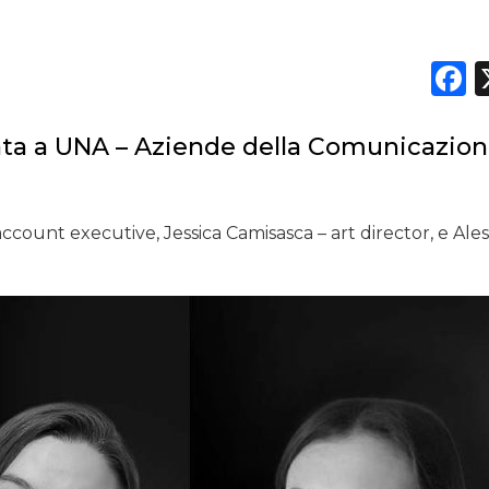
DATI
RICERCHE
F
PREVISIONI/SCENARI
a a UNA – Aziende della Comunicazio
NORMATIVE
TREND
 account executive, Jessica Camisasca – art director, e Ale
CASE HISTORY
OPINIONI