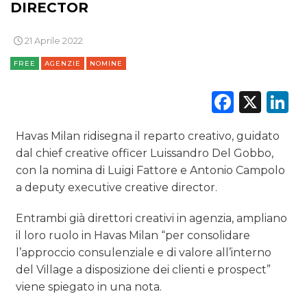
DIRECTOR
RICERCHE
21 Aprile 2022
PREVISIONI/SCENARI
FREE
AGENZIE
NOMINE
NORMATIVE
Faceb
X
L
TREND
Havas Milan ridisegna il reparto creativo, guidato
dal chief creative officer Luissandro Del Gobbo,
CASE HISTORY
con la nomina di Luigi Fattore e Antonio Campolo
OPINIONI
a deputy executive creative director.
Entrambi già direttori creativi in agenzia, ampliano
il loro ruolo in Havas Milan “per consolidare
l’approccio consulenziale e di valore all’interno
del Village a disposizione dei clienti e prospect”
viene spiegato in una nota.