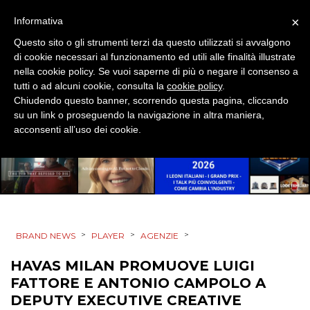
×
Informativa
CINEMA
Questo sito o gli strumenti terzi da questo utilizzati si avvalgono
di cookie necessari al funzionamento ed utili alle finalità illustrate
DIGITALE
nella cookie policy. Se vuoi saperne di più o negare il consenso a
tutti o ad alcuni cookie, consulta la
cookie policy
.
Chiudendo questo banner, scorrendo questa pagina, cliccando
EDITORIA
su un link o proseguendo la navigazione in altra maniera,
acconsenti all’uso dei cookie.
ESTERNA
RADIO / AUDIO
TV
>
>
>
BRAND NEWS
PLAYER
AGENZIE
HAVAS MILAN PROMUOVE LUIGI
FATTORE E ANTONIO CAMPOLO A
DEPUTY EXECUTIVE CREATIVE
DATI