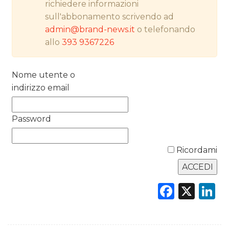
richiedere informazioni
RICERCHE
sull'abbonamento scrivendo ad
admin@brand-news.it
o telefonando
PREVISIONI/SCENARI
allo
393 9367226
NORMATIVE
Nome utente o
TREND
indirizzo email
CASE HISTORY
Password
OPINIONI
Ricordami
Faceb
X
L