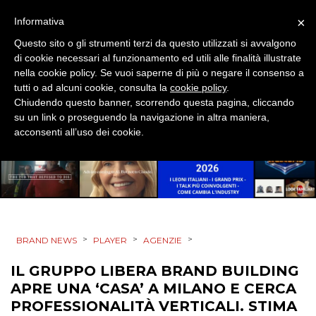
DESIGN
×
Informativa
EVENTI
Questo sito o gli strumenti terzi da questo utilizzati si avvalgono
di cookie necessari al funzionamento ed utili alle finalità illustrate
MOBILE
nella cookie policy. Se vuoi saperne di più o negare il consenso a
tutti o ad alcuni cookie, consulta la
cookie policy
.
Chiudendo questo banner, scorrendo questa pagina, cliccando
PROMOZIONI
su un link o proseguendo la navigazione in altra maniera,
acconsenti all’uso dei cookie.
PRODOTTI
PUNTI VENDITA
CSR
>
>
>
BRAND NEWS
PLAYER
AGENZIE
IL GRUPPO LIBERA BRAND BUILDING
STRATEGIE
APRE UNA ‘CASA’ A MILANO E CERCA
PROFESSIONALITÀ VERTICALI. STIMA