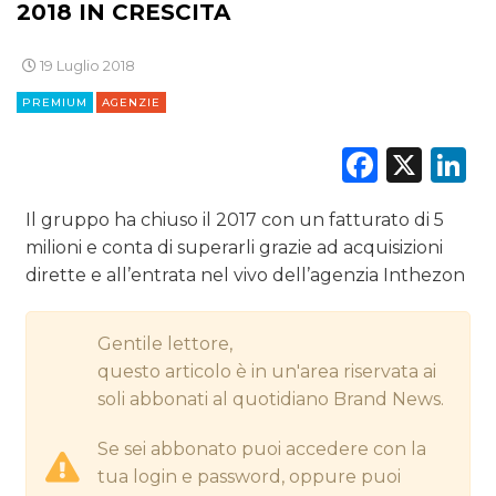
2018 IN CRESCITA
CINEMA
19 Luglio 2018
DIGITALE
PREMIUM
AGENZIE
EDITORIA
Faceb
X
L
ESTERNA
Il gruppo ha chiuso il 2017 con un fatturato di 5
milioni e conta di superarli grazie ad acquisizioni
RADIO / AUDIO
dirette e all’entrata nel vivo dell’agenzia Inthezon
TV
Gentile lettore,
questo articolo è in un'area riservata ai
soli abbonati al quotidiano Brand News.
Se sei abbonato puoi accedere con la
DATI
tua login e password, oppure puoi