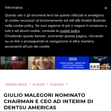
×
Informativa
EDITORIA
Questo sito o gli strumenti terzi da questo utilizzati si avvalgono
di cookie necessari al funzionamento ed utili alle finalità illustrate
ESTERNA
nella cookie policy. Se vuoi saperne di più o negare il consenso a
tutti o ad alcuni cookie, consulta la
cookie policy
.
RADIO / AUDIO
Chiudendo questo banner, scorrendo questa pagina, cliccando
su un link o proseguendo la navigazione in altra maniera,
TV
acconsenti all’uso dei cookie.
DATI
>
>
>
BRAND NEWS
PLAYER
AGENZIE
RICERCHE
GIULIO MALEGORI NOMINATO
CHAIRMAN E CEO AD INTERIM DI
PREVISIONI/SCENARI
DENTSU AMERICAS