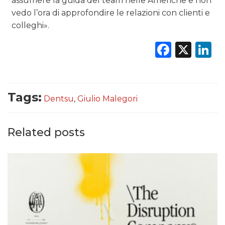
assumere la guida del team nelle Americhe e non
vedo l’ora di approfondire le relazioni con clienti e
colleghi».
Faceb
X
L
Tags:
Dentsu
,
Giulio Malegori
Related posts