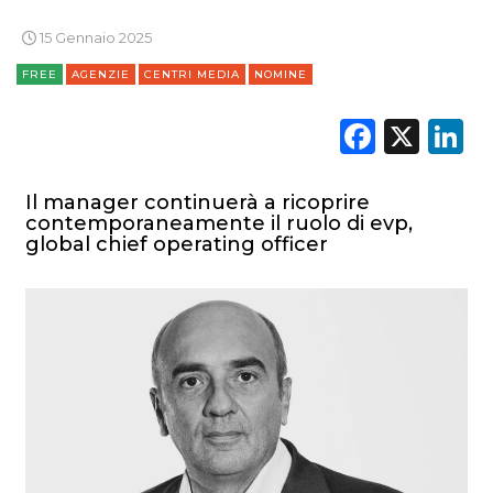
NORMATIVE
15 Gennaio 2025
TREND
FREE
AGENZIE
CENTRI MEDIA
NOMINE
Faceb
X
L
CASE HISTORY
OPINIONI
Il manager continuerà a ricoprire
contemporaneamente il ruolo di evp,
global chief operating officer