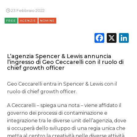
OPINIONI
23 Febbraio 2022
FREE
AGENZIE
NOMINE
Faceb
X
L
L’agenzia Spencer & Lewis annuncia
l’ingresso di Geo Ceccarelli con il ruolo di
chief growth officer
Geo Ceccarelli entra in Spencer & Lewis con il
ruolo di chief growth officer.
A Ceccarelli – spiega una nota – viene affidato il
governo dei processi di contaminazione e
integrazione tra le diverse unit dell’agenzia, dove
si occuperà dello sviluppo di una regia unica che
metta al centro la creatività nelle diverse attività,