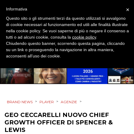
×
Informativa
TV
Questo sito o gli strumenti terzi da questo utilizzati si avvalgono
di cookie necessari al funzionamento ed utili alle finalità illustrate
nella cookie policy. Se vuoi saperne di più o negare il consenso a
tutti o ad alcuni cookie, consulta la
cookie policy
.
Chiudendo questo banner, scorrendo questa pagina, cliccando
su un link o proseguendo la navigazione in altra maniera,
acconsenti all’uso dei cookie.
DATI
RICERCHE
PREVISIONI/SCENARI
NORMATIVE
>
>
>
BRAND NEWS
PLAYER
AGENZIE
TREND
GEO CECCARELLI NUOVO CHIEF
GROWTH OFFICER DI SPENCER &
CASE HISTORY
LEWIS