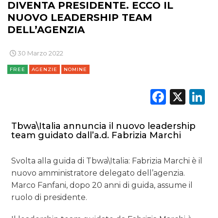
DIVENTA PRESIDENTE. ECCO IL
NUOVO LEADERSHIP TEAM
DELL’AGENZIA
30 Marzo 2022
FREE
AGENZIE
NOMINE
Faceb
X
L
Tbwa\Italia annuncia il nuovo leadership
team guidato dall’a.d. Fabrizia Marchi
Svolta alla guida di Tbwa\Italia: Fabrizia Marchi è il
nuovo amministratore delegato dell’agenzia.
Marco Fanfani, dopo 20 anni di guida, assume il
ruolo di presidente.