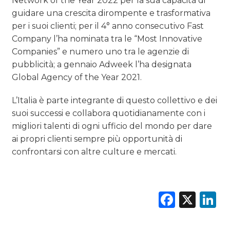
Network of the Year 2022 per la sua capacità di
guidare una crescita dirompente e trasformativa
per i suoi clienti; per il 4° anno consecutivo Fast
Company l’ha nominata tra le “Most Innovative
Companies” e numero uno tra le agenzie di
pubblicità; a gennaio Adweek l’ha designata
Global Agency of the Year 2021.
L’Italia è parte integrante di questo collettivo e dei
suoi successi e collabora quotidianamente con i
migliori talenti di ogni ufficio del mondo per dare
ai propri clienti sempre più opportunità di
confrontarsi con altre culture e mercati.
Faceb
X
L