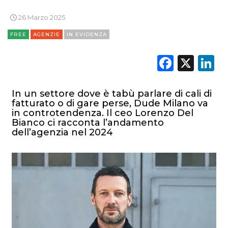
26 Marzo 2025
FREE
AGENZIE
IN EVIDENZA
Faceb
X
L
In un settore dove è tabù parlare di cali di
fatturato o di gare perse, Dude Milano va
in controtendenza. Il ceo Lorenzo Del
Bianco ci racconta l’andamento
dell’agenzia nel 2024