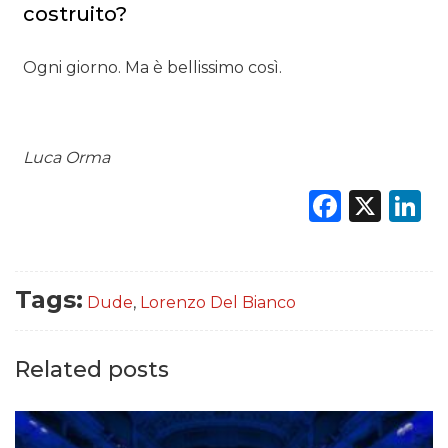
costruito?
Ogni giorno. Ma è bellissimo così.
Luca Orma
Faceb
X
L
Tags:
Dude
,
Lorenzo Del Bianco
Related posts