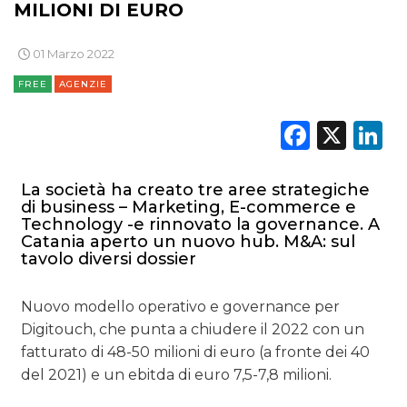
MILIONI DI EURO
01 Marzo 2022
FREE
AGENZIE
Faceb
X
L
La società ha creato tre aree strategiche
di business – Marketing, E-commerce e
Technology -e rinnovato la governance. A
Catania aperto un nuovo hub. M&A: sul
tavolo diversi dossier
Nuovo modello operativo e governance per
Digitouch, che punta a chiudere il 2022 con un
fatturato di 48-50 milioni di euro (a fronte dei 40
del 2021) e un ebitda di euro 7,5-7,8 milioni.