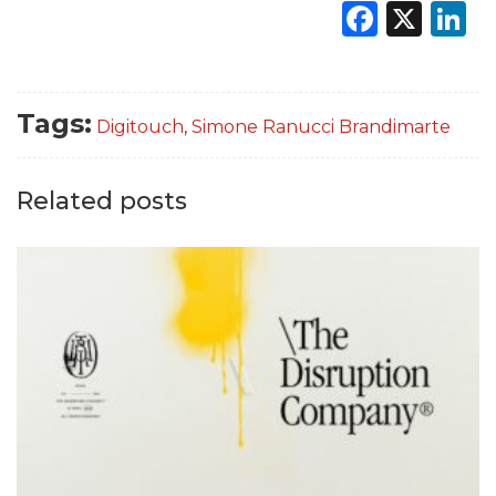
Faceb
X
L
Tags:
Digitouch
,
Simone Ranucci Brandimarte
Related posts