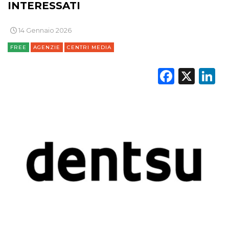
INTERESSATI
TREND
CASE HISTORY
14 Gennaio 2026
FREE
AGENZIE
CENTRI MEDIA
OPINIONI
Faceb
X
L