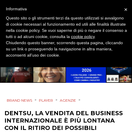
ESTERNA
×
Informativa
Questo sito o gli strumenti terzi da questo utilizzati si avvalgono
RADIO / AUDIO
di cookie necessari al funzionamento ed utili alle finalità illustrate
nella cookie policy. Se vuoi saperne di più o negare il consenso a
TV
tutti o ad alcuni cookie, consulta la
cookie policy
.
Chiudendo questo banner, scorrendo questa pagina, cliccando
su un link o proseguendo la navigazione in altra maniera,
acconsenti all’uso dei cookie.
DATI
RICERCHE
>
>
>
BRAND NEWS
PLAYER
AGENZIE
PREVISIONI/SCENARI
DENTSU, LA VENDITA DEL BUSINESS
INTERNAZIONALE È PIÙ LONTANA
NORMATIVE
CON IL RITIRO DEI POSSIBILI