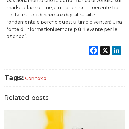
posizionamento che le performance di vendita sui
marketplace online, e un approccio coerente tra
digital motori di ricerca e digital retail è
fondamentale perché quest’ultimo diventerà una
fonte di informazioni sempre più rilevante per le
aziende”.
Faceb
X
L
Tags:
Connexia
Related posts