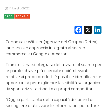
TREND
14 Luglio 2022
FREE
AGENZIE
CASE HISTORY
Faceb
X
L
OPINIONI
Connexia e Witailer (agenzie del Gruppo Retex)
lanciano un approccio integrato al search
commerce su Google e Amazon.
Tramite l’analisi integrata della share of search per
le parole chiave più ricercate e più rilevanti
relative ai propri prodotti è possibile identificare le
opportunità per migliorare la visibilità sia organica
sia sponsorizzata rispetto ai propri competitor.
“Oggi si parla tanto della capacità dei brand di
raccogliere e utilizzare le informazioni per offrire