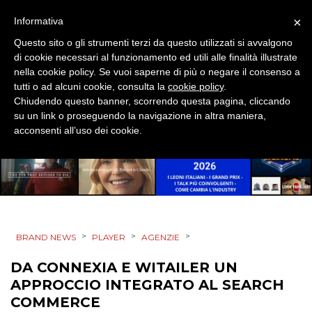
EDITORIA
×
Informativa
ESTERNA
Questo sito o gli strumenti terzi da questo utilizzati si avvalgono
di cookie necessari al funzionamento ed utili alle finalità illustrate
RADIO / AUDIO
nella cookie policy. Se vuoi saperne di più o negare il consenso a
tutti o ad alcuni cookie, consulta la
cookie policy
.
TV
Chiudendo questo banner, scorrendo questa pagina, cliccando
su un link o proseguendo la navigazione in altra maniera,
acconsenti all’uso dei cookie.
DATI
RICERCHE
>
>
>
BRAND NEWS
PLAYER
AGENZIE
DA CONNEXIA E WITAILER UN
PREVISIONI/SCENARI
APPROCCIO INTEGRATO AL SEARCH
COMMERCE
NORMATIVE