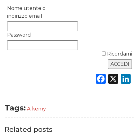
DATI
Nome utente o
indirizzo email
RICERCHE
PREVISIONI/SCENARI
Password
NORMATIVE
Ricordami
TREND
Faceb
X
L
CASE HISTORY
OPINIONI
Tags:
Alkemy
Related posts