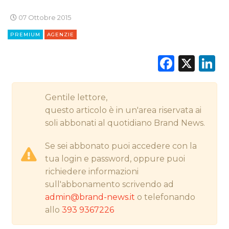
07 Ottobre 2015
PREMIUM
AGENZIE
CINEMA
Faceb
X
L
DIGITALE
EDITORIA
Gentile lettore,
questo articolo è in un'area riservata ai
ESTERNA
soli abbonati al quotidiano Brand News.
RADIO / AUDIO
Se sei abbonato puoi accedere con la
tua login e password, oppure puoi
TV
richiedere informazioni
sull'abbonamento scrivendo ad
admin@brand-news.it
o telefonando
allo
393 9367226