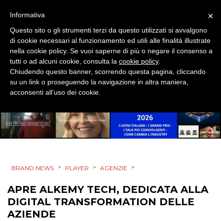
×
Informativa
DESIGN
Questo sito o gli strumenti terzi da questo utilizzati si avvalgono
di cookie necessari al funzionamento ed utili alle finalità illustrate
EVENTI
nella cookie policy. Se vuoi saperne di più o negare il consenso a
tutti o ad alcuni cookie, consulta la
cookie policy
.
MOBILE
Chiudendo questo banner, scorrendo questa pagina, cliccando
su un link o proseguendo la navigazione in altra maniera,
PROMOZIONI
acconsenti all’uso dei cookie.
PRODOTTI
PUNTI VENDITA
>
>
>
BRAND NEWS
PLAYER
AGENZIE
CSR
APRE ALKEMY TECH, DEDICATA ALLA
DIGITAL TRANSFORMATION DELLE
STRATEGIE
AZIENDE