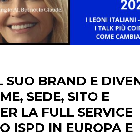
DATI
RICERCHE
PREVISIONI/SCENARI
L SUO BRAND E DIVE
NORMATIVE
E, SEDE, SITO E
TREND
R LA FULL SERVICE
CASE HISTORY
OPINIONI
 ISPD IN EUROPA E