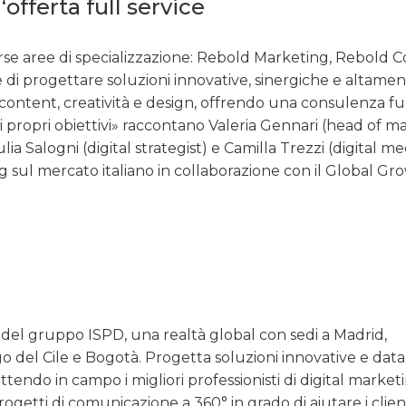
offerta full service
verse aree di specializzazione: Rebold Marketing, Rebold 
 di progettare soluzioni innovative, sinergiche e altame
content, creatività e design, offrendo una consulenza ful
 i propri obiettivi» raccontano Valeria Gennari (head of m
ia Salogni (digital strategist) e Camilla Trezzi (digital me
ng sul mercato italiano in collaborazione con il Global Gr
el gruppo ISPD, una realtà global con sedi a Madrid,
go del Cile e Bogotà. Progetta soluzioni innovative e data
endo in campo i migliori professionisti di digital market
ogetti di comunicazione a 360° in grado di aiutare i clien