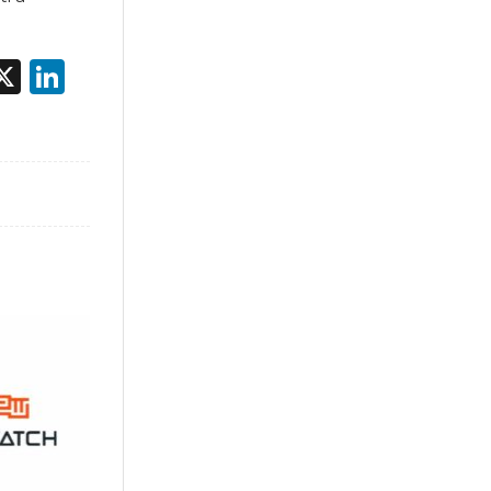
acebook
X
LinkedIn