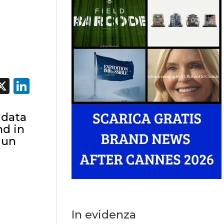
acebook
X
LinkedIn
idata
nd in
 un
In evidenza