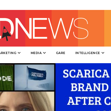
CSR
STRATEGIE
CINEMA
DIGITALE
ARKETING
MEDIA
GARE
INTELLIGENCE
EDITORIA
ESTERNA
RADIO / AUDIO
TV