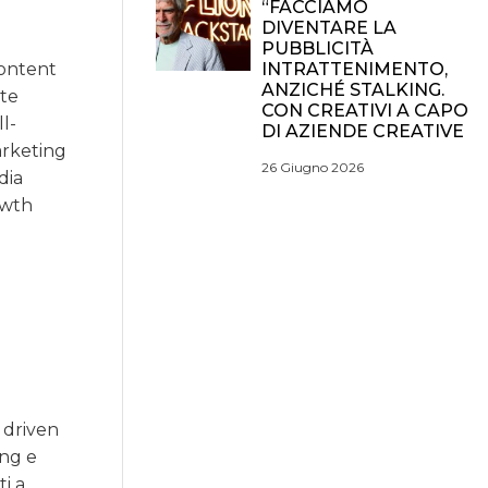
“FACCIAMO
DIVENTARE LA
PUBBLICITÀ
INTRATTENIMENTO,
Content
ANZICHÉ STALKING.
nte
CON CREATIVI A CAPO
l-
DI AZIENDE CREATIVE
arketing
26 Giugno 2026
dia
owth
 driven
ing e
ti a