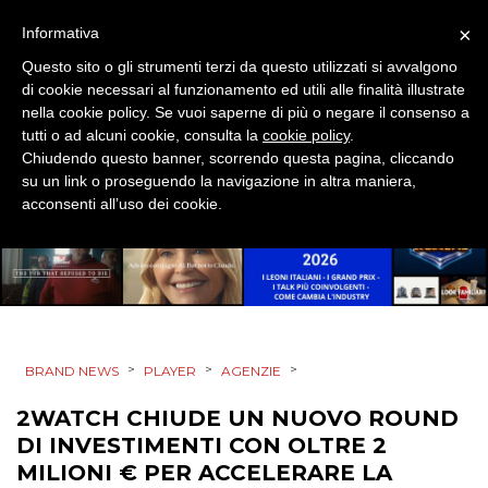
PRODOTTI
×
Informativa
Questo sito o gli strumenti terzi da questo utilizzati si avvalgono
PUNTI VENDITA
di cookie necessari al funzionamento ed utili alle finalità illustrate
nella cookie policy. Se vuoi saperne di più o negare il consenso a
CSR
tutti o ad alcuni cookie, consulta la
cookie policy
.
Chiudendo questo banner, scorrendo questa pagina, cliccando
su un link o proseguendo la navigazione in altra maniera,
STRATEGIE
acconsenti all’uso dei cookie.
CINEMA
DIGITALE
>
>
>
BRAND NEWS
PLAYER
AGENZIE
EDITORIA
2WATCH CHIUDE UN NUOVO ROUND
DI INVESTIMENTI CON OLTRE 2
ESTERNA
MILIONI € PER ACCELERARE LA