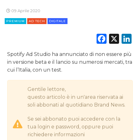
DIGITALE
09 Aprile 2020
PREMIUM
AD TECH
DIGITALE
EDITORIA
Faceb
X
L
ESTERNA
RADIO / AUDIO
Spotify Ad Studio ha annunciato di non essere più
in versione beta e il lancio su numerosi mercati, tra
TV
cui l’Italia, con un test.
Gentile lettore,
questo articolo è in un'area riservata ai
soli abbonati al quotidiano Brand News.
DATI
Se sei abbonato puoi accedere con la
tua login e password, oppure puoi
RICERCHE
richiedere informazioni