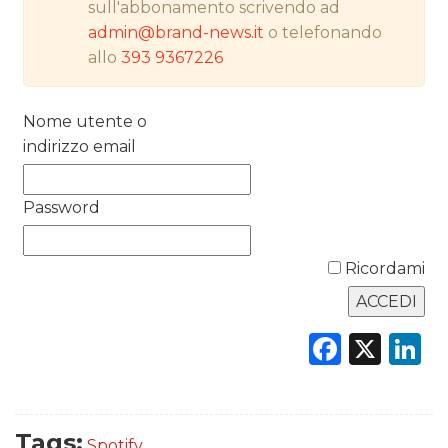
sull'abbonamento scrivendo ad
PREVISIONI/SCENARI
admin@brand-news.it
o telefonando
allo
393 9367226
NORMATIVE
TREND
Nome utente o
indirizzo email
CASE HISTORY
OPINIONI
Password
Ricordami
Faceb
X
L
Tags:
Spotify