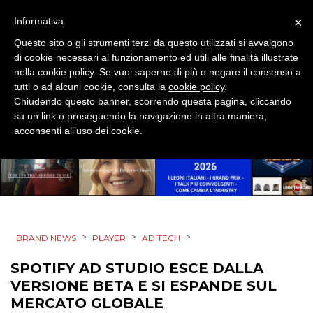
×
Informativa
MOBILE
Questo sito o gli strumenti terzi da questo utilizzati si avvalgono
di cookie necessari al funzionamento ed utili alle finalità illustrate
PROMOZIONI
nella cookie policy. Se vuoi saperne di più o negare il consenso a
tutti o ad alcuni cookie, consulta la
cookie policy
.
Chiudendo questo banner, scorrendo questa pagina, cliccando
su un link o proseguendo la navigazione in altra maniera,
acconsenti all’uso dei cookie.
PRODOTTI
PUNTI VENDITA
CSR
STRATEGIE
>
>
>
BRAND NEWS
PLAYER
AD TECH
SPOTIFY AD STUDIO ESCE DALLA
VERSIONE BETA E SI ESPANDE SUL
CINEMA
MERCATO GLOBALE