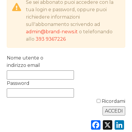
Se sei abbonato puoi accedere con la
PREVISIONI/SCENARI
tua login e password, oppure puoi
NORMATIVE
richiedere informazioni
sull'abbonamento scrivendo ad
TREND
admin@brand-news.it
o telefonando
allo
393 9367226
CASE HISTORY
OPINIONI
Nome utente o
indirizzo email
Password
Ricordami
Faceb
X
L