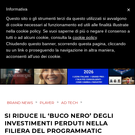
×
Informativa
MOBILE
Questo sito o gli strumenti terzi da questo utilizzati si avvalgono
di cookie necessari al funzionamento ed utili alle finalità illustrate
PROMOZIONI
nella cookie policy. Se vuoi saperne di più o negare il consenso a
tutti o ad alcuni cookie, consulta la
cookie policy
.
Chiudendo questo banner, scorrendo questa pagina, cliccando
su un link o proseguendo la navigazione in altra maniera,
PRODOTTI
acconsenti all’uso dei cookie.
PUNTI VENDITA
CSR
STRATEGIE
>
>
>
BRAND NEWS
PLAYER
AD TECH
SI RIDUCE IL ‘BUCO NERO’ DEGLI
INVESTIMENTI PERDUTI NELLA
CINEMA
FILIERA DEL PROGRAMMATIC