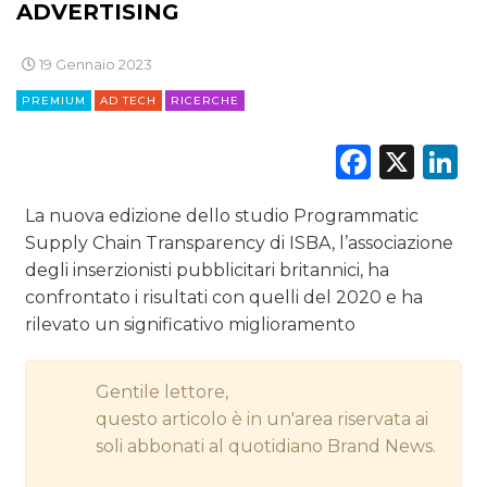
ADVERTISING
DIGITALE
19 Gennaio 2023
EDITORIA
PREMIUM
AD TECH
RICERCHE
ESTERNA
Faceb
X
L
RADIO / AUDIO
La nuova edizione dello studio Programmatic
TV
Supply Chain Transparency di ISBA, l’associazione
degli inserzionisti pubblicitari britannici, ha
confrontato i risultati con quelli del 2020 e ha
rilevato un significativo miglioramento
Gentile lettore,
DATI
questo articolo è in un'area riservata ai
RICERCHE
soli abbonati al quotidiano Brand News.